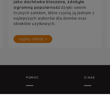
jako dachówka blaszana, zdobyła
ogromną popularność
dzięki swoim
licznych zaletom, które czynią ją jednym z
najlepszych wyborów dla domów oraz
obiektów użytkowych.
czytaj całość »
POMOC
O NAS
Y DANYCH
ZWROTY I REKLAMACJE
KONTAKT I DAN
REGULAMIN
KONTAKT