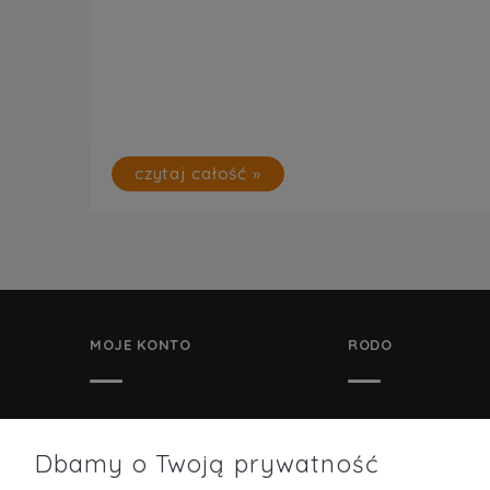
czytaj całość »
MOJE KONTO
RODO
TWOJE ZAMÓWIENIA
POLITYKA OCHRON
OSOBOWYCH
Dbamy o Twoją prywatność
USTAWIENIA KONTA