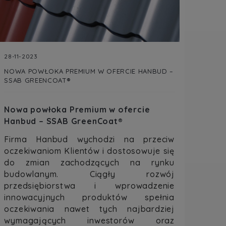
28-11-2023
NOWA POWŁOKA PREMIUM W OFERCIE HANBUD –
SSAB GREENCOAT®
Nowa powłoka Premium w ofercie
Hanbud – SSAB GreenCoat®
Firma Hanbud wychodzi na przeciw
oczekiwani
om
Klient
ó
w i dostosowuje się
do zmian zachodzących na rynku
budowlanym. Ciągły rozw
ó
j
przedsiębiorstwa i wprowadzenie
innowacyjnych produkt
ó
w spełnia
oczekiwania nawet tych najbardziej
wymagających inwestor
ó
w oraz