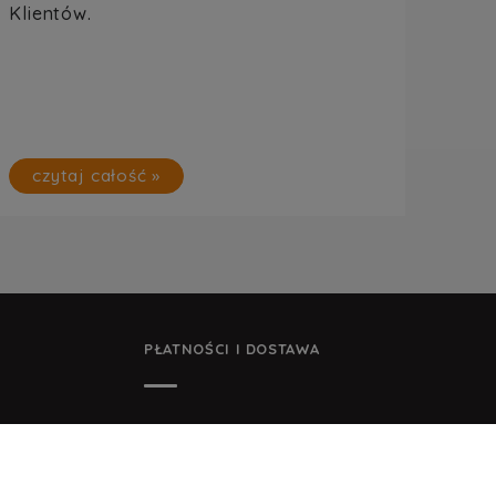
Klient
ó
w.
czytaj całość »
PŁATNOŚCI I DOSTAWA
E FIRMY
FORMY PŁATNOŚCI
CZAS DOSTAWY