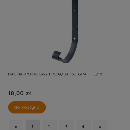
HAK NAKROKWIOWY PROAQUA 150 GRAFIT L210
18,00 zł
do koszyka
«
1
2
3
4
»