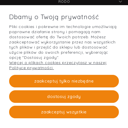
RODO
Dbamy o Twoją prywatność
Pliki cookies i pokrewne im technologie umożliwiają
POMOC
poprawne działanie strony i pomagają nam
dostosować ofertę do Twoich potrzeb. Możesz
zaakceptować wykorzystanie przez nas wszystkich
tych plików i przejść do sklepu lub dostosować
użycie plików do swoich preferencji, wybierając
O NAS
opcję "Dostosuj zgody".
Więcej o plikach cookies przeczytasz w naszej
Polityce prywatności.
PŁATNOŚCI I DOSTAWA
zaakceptuj tylko niezbędne
dostosuj zgody
Strefabudowy
O firmie
zaakceptuj wszystkie
pokaż pełną wersję strony