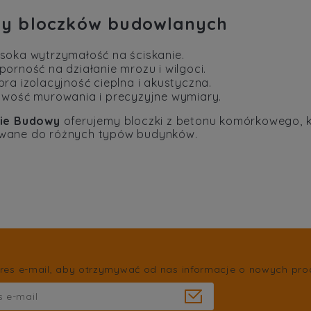
ty bloczków budowlanych
soka wytrzymałość na ściskanie.
orność na działanie mrozu i wilgoci.
ra izolacyjność cieplna i akustyczna.
twość murowania i precyzyjne wymiary.
fie Budowy
oferujemy bloczki z betonu komórkowego, 
wane do różnych typów budynków.
res e-mail, aby otrzymywać od nas informacje o nowych pro