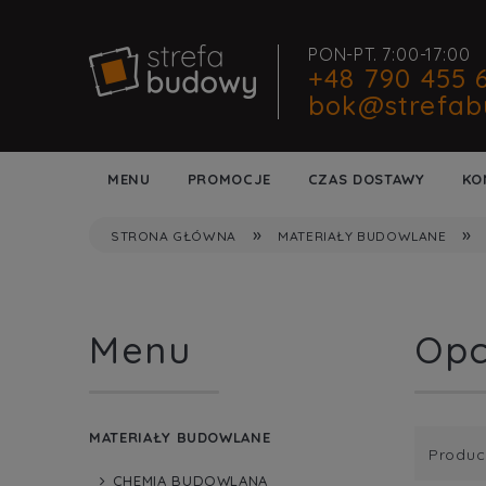
PON-PT. 7:00-17:00
+48 790 455 
bok@strefab
MENU
PROMOCJE
CZAS DOSTAWY
KO
»
»
STRONA GŁÓWNA
MATERIAŁY BUDOWLANE
Menu
Opc
MATERIAŁY BUDOWLANE
Produc
CHEMIA BUDOWLANA