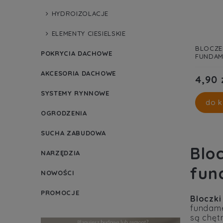
HYDROIZOLACJE
ELEMENTY CIESIELSKIE
BLOCZE
POKRYCIA DACHOWE
FUNDAM
AKCESORIA DACHOWE
4,90 
SYSTEMY RYNNOWE
do k
OGRODZENIA
SUCHA ZABUDOWA
Blo
NARZĘDZIA
fun
NOWOŚCI
PROMOCJE
Bloczki
fundame
są chęt