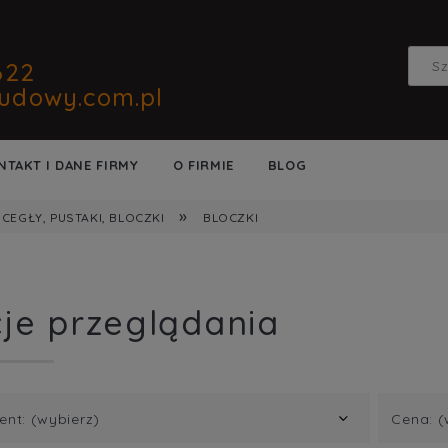
622
udowy.com.pl
NTAKT I DANE FIRMY
O FIRMIE
BLOG
»
CEGŁY, PUSTAKI, BLOCZKI
BLOCZKI
je przeglądania
ent: (wybierz)
Cena: (