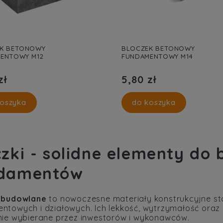
K BETONOWY
BLOCZEK BETONOWY
ENTOWY M12
FUNDAMENTOWY M14
zł
5,80 zł
oszyka
do koszyka
czki - solidne elementy do 
damentów
 budowlane
to nowoczesne materiały konstrukcyjne st
ntowych i działowych. Ich lekkość, wytrzymałość oraz 
nie wybierane przez inwestorów i wykonawców.