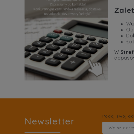
Zale
Wy
Odp
Dob
Ła
W
Stre
dopaso
Podaj swój ad
Newsletter