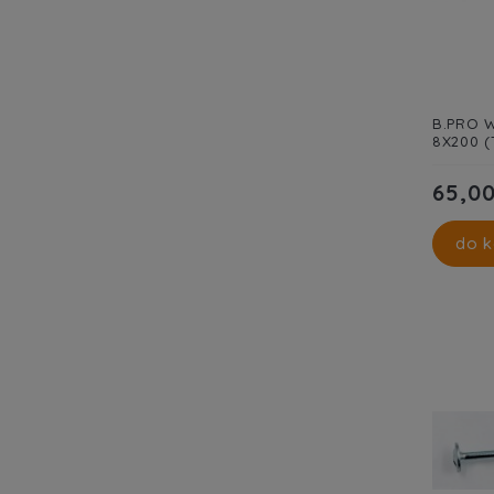
B.PRO W
8X200 (
65,00
do k