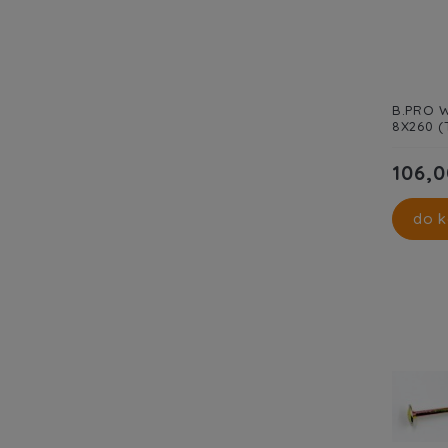
B.PRO W
8X260 (
106,0
do k