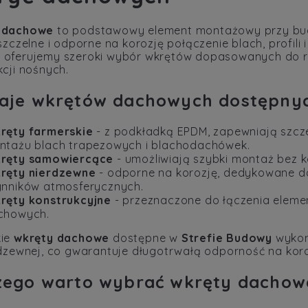
 dachowe
to podstawowy element montażowy przy bud
szczelne i odporne na korozję połączenie blach, profili
y
oferujemy szeroki wybór wkrętów dopasowanych do r
kcji nośnych.
aje wkrętów dachowych dostępnyc
ręty farmerskie
- z podkładką EPDM, zapewniają szczel
ntażu blach trapezowych i blachodachówek.
ręty samowiercące
- umożliwiają szybki montaż bez 
ręty nierdzewne
- odporne na korozję, dedykowane do 
ynników atmosferycznych.
ręty konstrukcyjne
- przeznaczone do łączenia elemen
chowych.
kie
wkręty dachowe
dostępne w
Strefie Budowy
wykona
rdzewnej, co gwarantuje długotrwałą odporność na kor
zego warto wybrać wkręty dachow