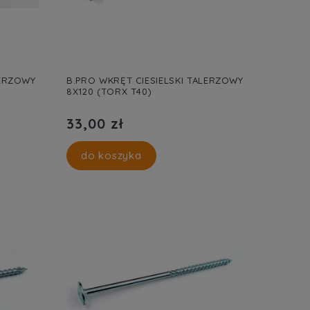
LERZOWY
B.PRO WKRĘT CIESIELSKI TALERZOWY
8X120 (TORX T40)
33,00 zł
do koszyka