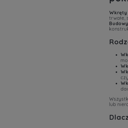
Wkręty
trwałe, 
Budow
konstru
Rodz
Wk
mo
Wk
Wk
cz
Wk
da
Wszyst
lub nie
Dlac