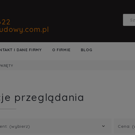
622
udowy.com.pl
NTAKT I DANE FIRMY
O FIRMIE
BLOG
KRĘTY
je przeglądania
ent: (wybierz)
Cena: (