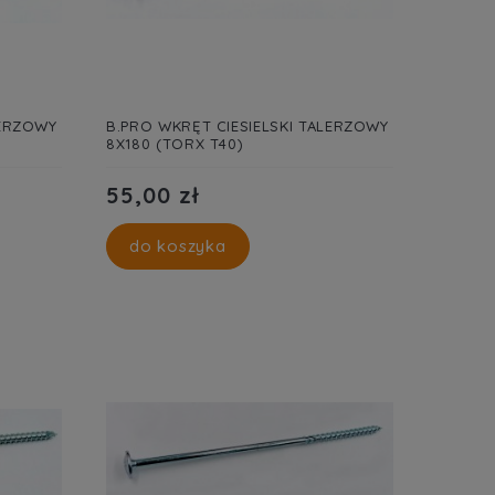
LERZOWY
B.PRO WKRĘT CIESIELSKI TALERZOWY
8X180 (TORX T40)
55,00 zł
do koszyka