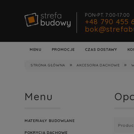
PON-PT. 7:00-17:00
+48 790 455 
bok@strefab
MENU
PROMOCJE
CZAS DOSTAWY
KO
»
»
STRONA GŁÓWNA
AKCESORIA DACHOWE
W
Menu
Opc
MATERIAŁY BUDOWLANE
Produc
POKRYCIA DACHOWE