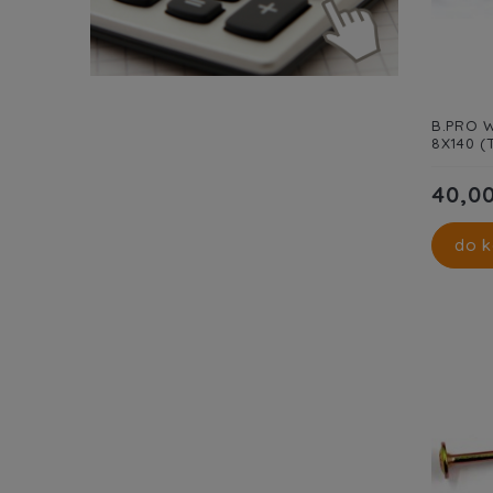
B.PRO W
8X140 (
40,00
do k