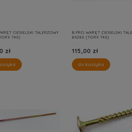
KRĘT CIESIELSKI TALERZOWY
B.PRO WKRĘT CIESIELSKI TA
TORX T40)
8X280 (TORX T40)
0 zł
115,00 zł
oszyka
do koszyka