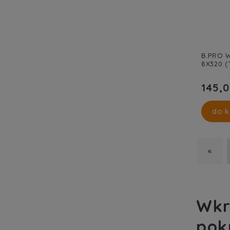
B.PRO W
8X320 (
145,0
do k
«
Wkr
pok