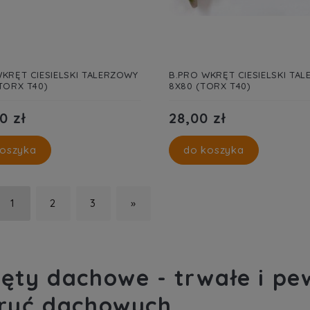
KRĘT CIESIELSKI TALERZOWY
B.PRO WKRĘT CIESIELSKI TA
TORX T40)
8X80 (TORX T40)
0 zł
28,00 zł
oszyka
do koszyka
1
2
3
»
ęty dachowe - trwałe i p
ryć dachowych