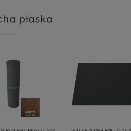
cha płaska
PŁASKA IGAT. NBW73 0,5MM
BLACHA PŁASKA ARKUSZ 2,0 X