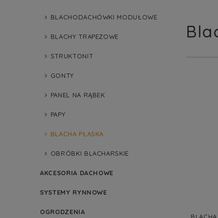
BLACHODACHÓWKI MODUŁOWE
Bla
BLACHY TRAPEZOWE
STRUKTONIT
GONTY
PANEL NA RĄBEK
PAPY
BLACHA PŁASKA
OBRÓBKI BLACHARSKIE
AKCESORIA DACHOWE
SYSTEMY RYNNOWE
OGRODZENIA
BLACHA 