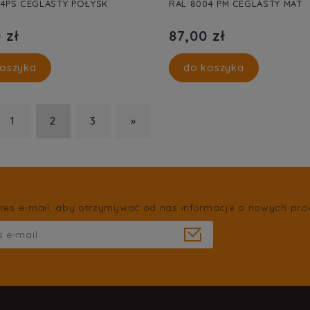
04PS CEGLASTY POŁYSK
RAL 8004 PM CEGLASTY MAT
 zł
87,00 zł
oszyka
do koszyka
1
2
3
»
res e-mail, aby otrzymywać od nas informacje o nowych pro