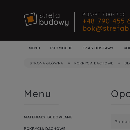
PON-PT. 7:00-17:00
+48 790 455 
bok@strefab
MENU
PROMOCJE
CZAS DOSTAWY
KO
»
»
STRONA GŁÓWNA
POKRYCIA DACHOWE
BL
Menu
Opc
MATERIAŁY BUDOWLANE
Produc
POKRYCIA DACHOWE