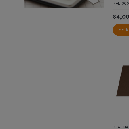
RAL 90
84,00
do k
BLACHA 