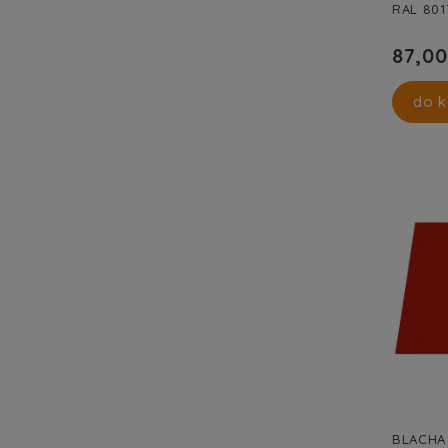
RAL 80
87,00
do k
BLACHA 