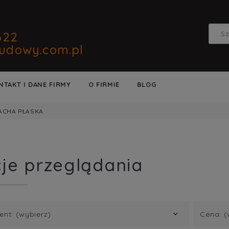
622
udowy.com.pl
NTAKT I DANE FIRMY
O FIRMIE
BLOG
ACHA PŁASKA
je przeglądania
ent: (wybierz)
Cena: (