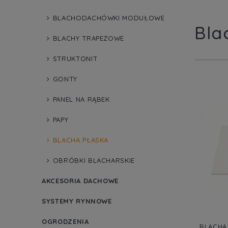
BLACHODACHÓWKI MODUŁOWE
Bla
BLACHY TRAPEZOWE
STRUKTONIT
GONTY
PANEL NA RĄBEK
PAPY
BLACHA PŁASKA
OBRÓBKI BLACHARSKIE
AKCESORIA DACHOWE
SYSTEMY RYNNOWE
OGRODZENIA
BLACHA 