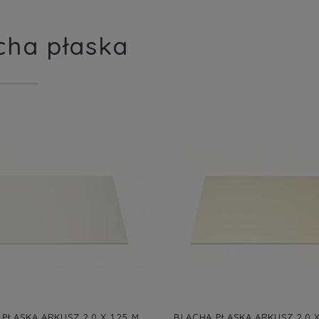
cha płaska
PŁASKA ARKUSZ 2,0 X 1,25 M
BLACHA PŁASKA ARKUSZ 2,0 X