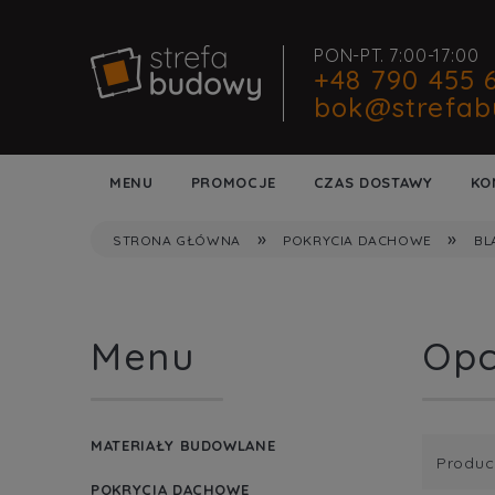
PON-PT. 7:00-17:00
+48 790 455 
bok@strefab
MENU
PROMOCJE
CZAS DOSTAWY
KO
»
»
STRONA GŁÓWNA
POKRYCIA DACHOWE
BL
Menu
Opc
MATERIAŁY BUDOWLANE
Produc
POKRYCIA DACHOWE