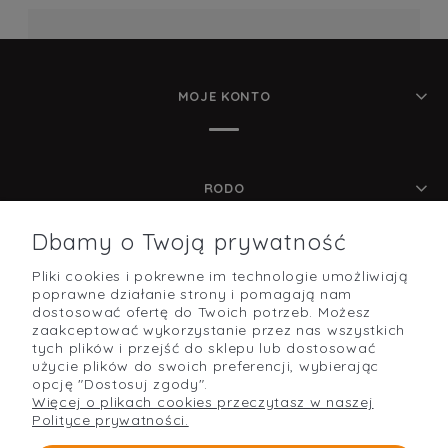
MOJE KONTO
RODO
Dbamy o Twoją prywatność
Pliki cookies i pokrewne im technologie umożliwiają
POMOC
poprawne działanie strony i pomagają nam
dostosować ofertę do Twoich potrzeb. Możesz
zaakceptować wykorzystanie przez nas wszystkich
tych plików i przejść do sklepu lub dostosować
użycie plików do swoich preferencji, wybierając
O NAS
opcję "Dostosuj zgody".
Więcej o plikach cookies przeczytasz w naszej
Polityce prywatności.