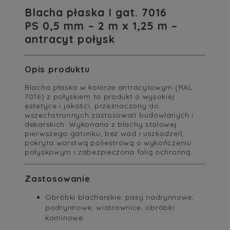
Blacha płaska I gat. 7016
PS 0,5 mm – 2 m x 1,25 m –
antracyt połysk
Opis produktu
Blacha płaska w kolorze antracytowym (RAL
7016) z połyskiem to produkt o wysokiej
estetyce i jakości, przeznaczony do
wszechstronnych zastosowań budowlanych i
dekarskich. Wykonana z blachy stalowej
pierwszego gatunku, bez wad i uszkodzeń,
pokryta warstwą poliestrową o wykończeniu
połyskowym i zabezpieczona folią ochronną.
Zastosowanie
Obróbki blacharskie: pasy nadrynnowe,
podrynnowe, wiatrownice, obróbki
kominowe