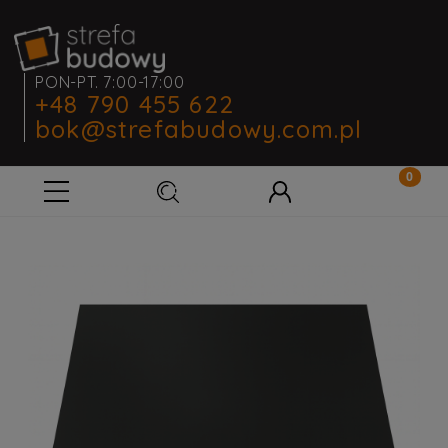
PON-PT. 7:00-17:00
+48 790 455 622
bok@strefabudowy.com.pl