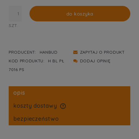
do koszyka
SZT.
PRODUCENT:
HANBUD
ZAPYTAJ O PRODUKT
KOD PRODUKTU:
H BL PŁ
DODAJ OPINIĘ
7016 PS
opis
koszty dostawy
cena nie zawiera ewentualnych kosztów płatności
bezpieczeństwo