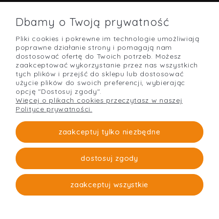
Dbamy o Twoją prywatność
Pliki cookies i pokrewne im technologie umożliwiają
POMOC
poprawne działanie strony i pomagają nam
dostosować ofertę do Twoich potrzeb. Możesz
zaakceptować wykorzystanie przez nas wszystkich
tych plików i przejść do sklepu lub dostosować
użycie plików do swoich preferencji, wybierając
O NAS
opcję "Dostosuj zgody".
Więcej o plikach cookies przeczytasz w naszej
Polityce prywatności.
PŁATNOŚCI I DOSTAWA
zaakceptuj tylko niezbędne
dostosuj zgody
Strefabudowy
O firmie
zaakceptuj wszystkie
pokaż pełną wersję strony