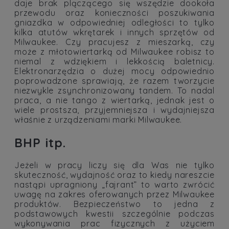
daje brak plączącego się wszędzie dookoła
przewodu oraz konieczności poszukiwania
gniazdka w odpowiedniej odległości to tylko
kilka atutów wkrętarek i innych sprzętów od
Milwaukee. Czy pracujesz z mieszarką, czy
może z młotowiertarką od Milwaukee robisz to
niemal z wdziękiem i lekkością baletnicy.
Elektronarzędzia o dużej mocy odpowiednio
poprowadzone sprawiają, że razem tworzycie
niezwykle zsynchronizowany tandem. To nadal
praca, a nie tango z wiertarką, jednak jest o
wiele prostsza, przyjemniejsza i wydajniejsza
właśnie z urządzeniami marki Milwaukee.
BHP itp.
Jeżeli w pracy liczy się dla Was nie tylko
skuteczność, wydajność oraz to kiedy nareszcie
nastąpi upragniony „fajrant” to warto zwrócić
uwagę na zakres oferowanych przez Milwaukee
produktów. Bezpieczeństwo to jedna z
podstawowych kwestii szczególnie podczas
wykonywania prac fizycznych z użyciem