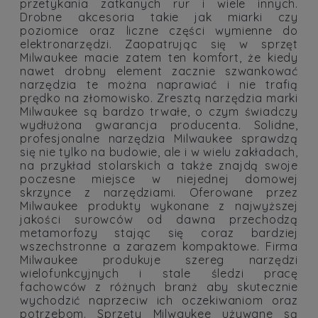
przetykania zatkanych rur i wiele innych.
Drobne akcesoria takie jak miarki czy
poziomice oraz liczne części wymienne do
elektronarzędzi. Zaopatrując się w sprzęt
Milwaukee macie zatem ten komfort, że kiedy
nawet drobny element zacznie szwankować
narzędzia te można naprawiać i nie trafią
prędko na złomowisko. Zresztą narzędzia marki
Milwaukee są bardzo trwałe, o czym świadczy
wydłużona gwarancja producenta. Solidne,
profesjonalne narzędzia Milwaukee sprawdzą
się nie tylko na budowie, ale i w wielu zakładach,
na przykład stolarskich a także znajdą swoje
poczesne miejsce w niejednej domowej
skrzynce z narzędziami. Oferowane przez
Milwaukee produkty wykonane z najwyższej
jakości surowców od dawna przechodzą
metamorfozy stając się coraz bardziej
wszechstronne a zarazem kompaktowe. Firma
Milwaukee produkuje szereg narzędzi
wielofunkcyjnych i stale śledzi pracę
fachowców z różnych branż aby skutecznie
wychodzić naprzeciw ich oczekiwaniom oraz
potrzebom. Sprzęty Milwaukee używane są