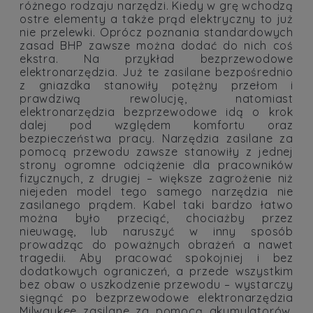
różnego rodzaju narzędzi. Kiedy w grę wchodzą
ostre elementy a także prąd elektryczny to już
nie przelewki. Oprócz poznania standardowych
zasad BHP zawsze można dodać do nich coś
ekstra. Na przykład bezprzewodowe
elektronarzędzia. Już te zasilane bezpośrednio
z gniazdka stanowiły potężny przełom i
prawdziwą rewolucję, natomiast
elektronarzędzia bezprzewodowe idą o krok
dalej pod względem komfortu oraz
bezpieczeństwa pracy. Narzędzia zasilane za
pomocą przewodu zawsze stanowiły z jednej
strony ogromne odciążenie dla pracowników
fizycznych, z drugiej – większe zagrożenie niż
niejeden model tego samego narzędzia nie
zasilanego prądem. Kabel taki bardzo łatwo
można było przeciąć, chociażby przez
nieuwagę, lub naruszyć w inny sposób
prowadząc do poważnych obrażeń a nawet
tragedii. Aby pracować spokojniej i bez
dodatkowych ograniczeń, a przede wszystkim
bez obaw o uszkodzenie przewodu – wystarczy
sięgnąć po bezprzewodowe elektronarzędzia
Milwaukee zasilane za pomocą akumulatorów.