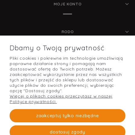
MOJE KONTO
RODO
Dbamy o Twoją prywatność
Pliki cookies i pokrewne im technologie umożliwiają
POMOC
poprawne działanie strony i pomagają nam
dostosować ofertę do Twoich potrzeb. Możesz
zaakceptować wykorzystanie przez nas wszystkich
tych plików i przejść do sklepu lub dostosować
użycie plików do swoich preferencji, wybierając
O NAS
opcję "Dostosuj zgody".
Więcej o plikach cookies przeczytasz w naszej
Polityce prywatności.
PŁATNOŚCI I DOSTAWA
zaakceptuj tylko niezbędne
dostosuj zgody