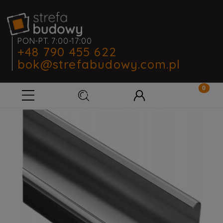
PON-PT. 7:00-17:00
+48 790 455 622
bok@strefabudowy.com.pl