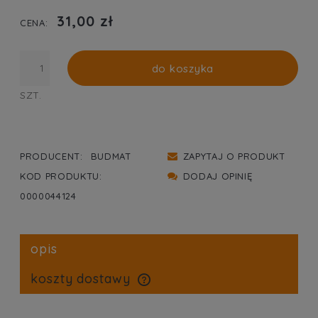
PŁATNOŚCI
31,00 zł
CENA:
do koszyka
SZT.
PRODUCENT:
BUDMAT
ZAPYTAJ O PRODUKT
KOD PRODUKTU:
DODAJ OPINIĘ
0000044124
opis
koszty dostawy
cena nie zawiera ewentualnych kosztów płatności