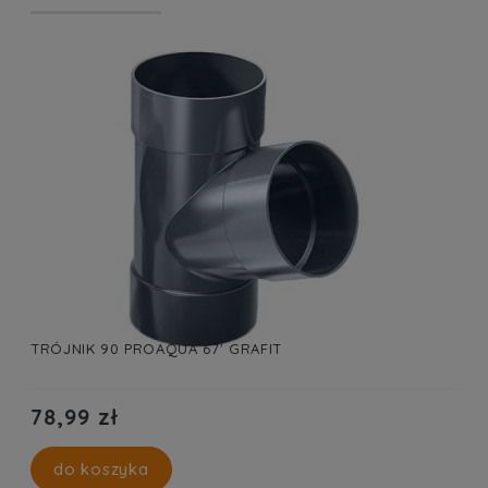
TRÓJNIK 90 PROAQUA 67' GRAFIT
T
78,99 zł
do koszyka