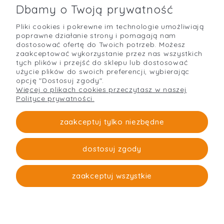
Dbamy o Twoją prywatność
Pliki cookies i pokrewne im technologie umożliwiają
POMOC
poprawne działanie strony i pomagają nam
dostosować ofertę do Twoich potrzeb. Możesz
zaakceptować wykorzystanie przez nas wszystkich
tych plików i przejść do sklepu lub dostosować
użycie plików do swoich preferencji, wybierając
O NAS
opcję "Dostosuj zgody".
Więcej o plikach cookies przeczytasz w naszej
Polityce prywatności.
PŁATNOŚCI I DOSTAWA
zaakceptuj tylko niezbędne
dostosuj zgody
Strefabudowy
O firmie
zaakceptuj wszystkie
pokaż pełną wersję strony
Sklep internetowy Shoper.pl