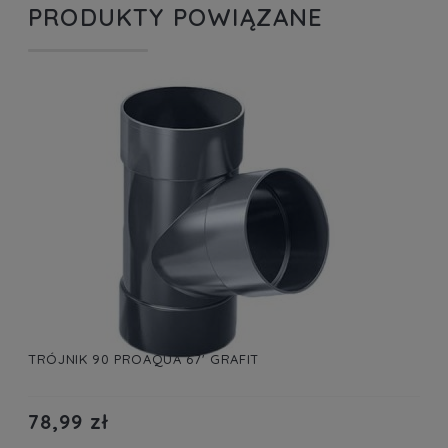
PRODUKTY POWIĄZANE
TRÓJNIK 90 PROAQUA 67' GRAFIT
T
78,99 zł