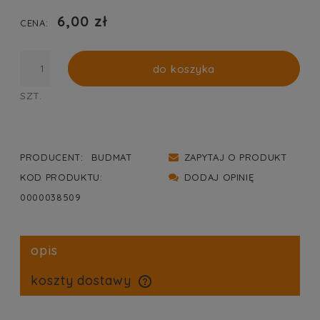
PŁATNOŚCI
6,00 zł
CENA:
do koszyka
SZT.
PRODUCENT:
BUDMAT
ZAPYTAJ O PRODUKT
KOD PRODUKTU:
DODAJ OPINIĘ
0000038509
opis
koszty dostawy
cena nie zawiera ewentualnych kosztów płatności