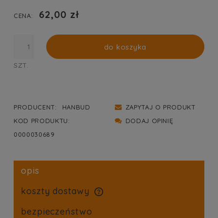
PŁATNOŚCI
62,00 zł
CENA:
do koszyka
SZT.
PRODUCENT:
HANBUD
ZAPYTAJ O PRODUKT
KOD PRODUKTU:
DODAJ OPINIĘ
0000030689
opis
koszty dostawy
cena nie zawiera ewentualnych kosztów płatności
bezpieczeństwo