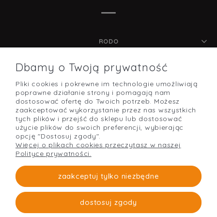
RODO
Dbamy o Twoją prywatność
Pliki cookies i pokrewne im technologie umożliwiają
POMOC
poprawne działanie strony i pomagają nam
dostosować ofertę do Twoich potrzeb. Możesz
zaakceptować wykorzystanie przez nas wszystkich
tych plików i przejść do sklepu lub dostosować
użycie plików do swoich preferencji, wybierając
O NAS
opcję "Dostosuj zgody".
Więcej o plikach cookies przeczytasz w naszej
Polityce prywatności.
PŁATNOŚCI I DOSTAWA
zaakceptuj tylko niezbędne
dostosuj zgody
Strefabudowy