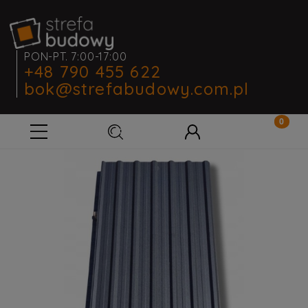
PON-PT. 7:00-17:00
+48 790 455 622
bok@strefabudowy.com.pl