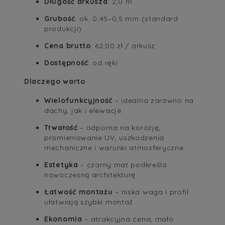
Długość arkusza
: 2,0 m
Grubość
: ok. 0,45–0,5 mm (standard
produkcji)
Cena brutto
: 62,00 zł / arkusz
Dostępność
: od ręki
Dlaczego warto
Wielofunkcyjność
– idealna zarówno na
dachy, jak i elewacje
Trwałość
– odporna na korozję,
promieniowanie UV, uszkodzenia
mechaniczne i warunki atmosferyczne
Estetyka
– czarny mat podkreśla
nowoczesną architekturę
Łatwość montażu
– niska waga i profil
ułatwiają szybki montaż
Ekonomia
– atrakcyjna cena, mało