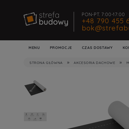
PON-PT. 7:00-17:00
+48 790 455 
bok@strefab
MENU
PROMOCJE
CZAS DOSTAWY
KO
»
»
STRONA GŁÓWNA
AKCESORIA DACHOWE
M