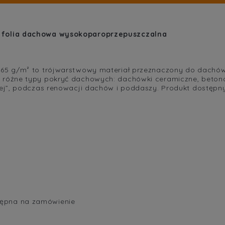
cena nie zawie
kosztów płatnoś
 folia dachowa wysokoparoprzepuszczalna
65 g/m² to trójwarstwowy materiał przeznaczony do dachów 
różne typy pokryć dachowych: dachówki ceramiczne, betono
ej”, podczas renowacji dachów i poddaszy. Produkt dostępn
stępna na zamówienie