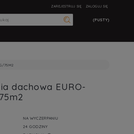
ZAREJESTRUJ SIĘ
ZALOGUJ SIĘ
(PUSTY)
G/75M2
lia dachowa EURO-
/75m2
NA WYCZERPANIU
24 GODZINY