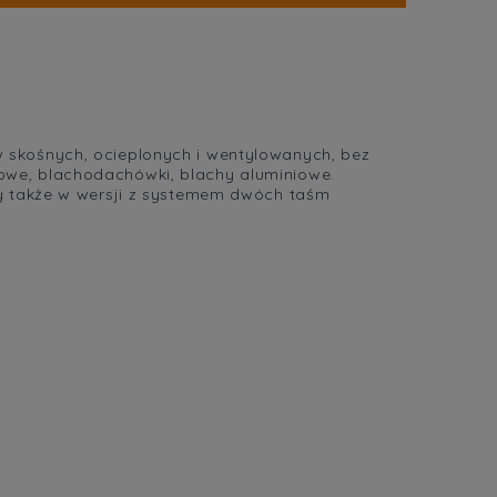
ra ewentualnych
ci
skośnych, ocieplonych i wentylowanych, bez
we, blachodachówki, blachy aluminiowe.
y także w wersji z systemem dwóch taśm