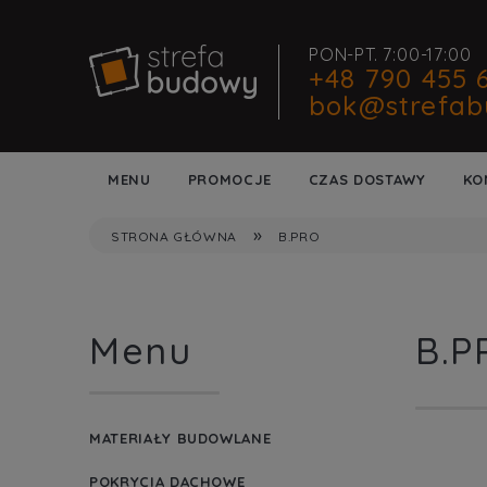
PON-PT. 7:00-17:00
+48 790 455 
bok@strefab
MENU
PROMOCJE
CZAS DOSTAWY
KO
»
STRONA GŁÓWNA
B.PRO
Menu
B.P
MATERIAŁY BUDOWLANE
POKRYCIA DACHOWE