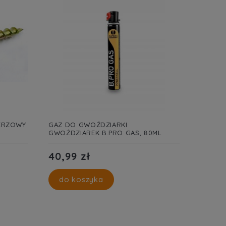
LERZOWY
GAZ DO GWOŹDZIARKI
GWOŹDZIAREK B.PRO GAS, 80ML
40,99 zł
do koszyka