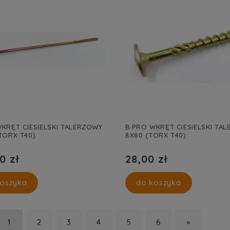
KRĘT CIESIELSKI TALERZOWY
B.PRO WKRĘT CIESIELSKI TA
TORX T40)
8X80 (TORX T40)
0 zł
28,00 zł
oszyka
do koszyka
1
2
3
4
5
6
»