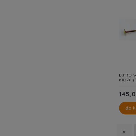
B.PRO W
8X320 (
145,0
do k
«