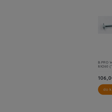
B.PRO W
8X260 (
106,0
do k