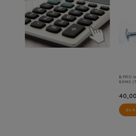
B.PRO W
8X140 (
40,00
do k