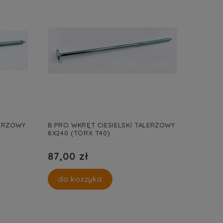
LERZOWY
B.PRO WKRĘT CIESIELSKI TALERZOWY
8X240 (TORX T40)
87,00 zł
do koszyka