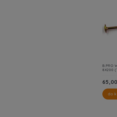
B.PRO W
8X200 (
65,00
do k