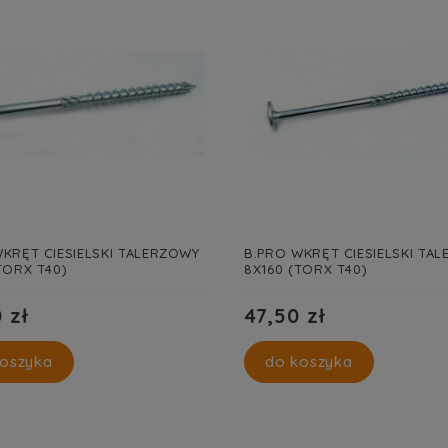
KRĘT CIESIELSKI TALERZOWY
B.PRO WKRĘT CIESIELSKI TA
TORX T40)
8X160 (TORX T40)
 zł
47,50 zł
oszyka
do koszyka