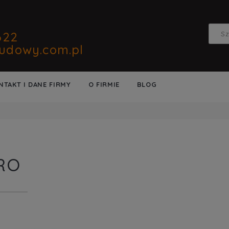
622
udowy.com.pl
NTAKT I DANE FIRMY
O FIRMIE
BLOG
RO