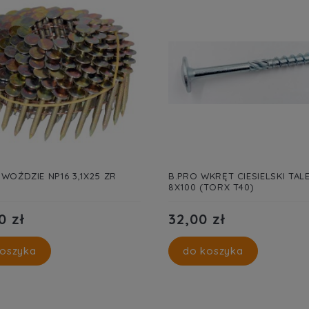
WOŹDZIE NP16 3,1X25 ZR
B.PRO WKRĘT CIESIELSKI TA
8X100 (TORX T40)
0 zł
32,00 zł
oszyka
do koszyka