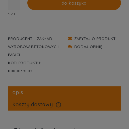
do koszyka
SZT.
PRODUCENT:
ZAKŁAD
ZAPYTAJ O PRODUKT
WYROBÓW BETONOWYCH
DODAJ OPINIĘ
PABICH
KOD PRODUKTU:
0000039003
opis
koszty dostawy
cena nie zawiera ewentualnych kosztów płatności