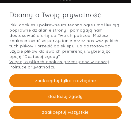
Dbamy o Twoją prywatność
Pliki cookies i pokrewne im technologie umożliwiają
POMOC
poprawne działanie strony i pomagają nam
dostosować ofertę do Twoich potrzeb. Możesz
zaakceptować wykorzystanie przez nas wszystkich
tych plików i przejść do sklepu lub dostosować
użycie plików do swoich preferencji, wybierając
O NAS
opcję "Dostosuj zgody".
Więcej o plikach cookies przeczytasz w naszej
Polityce prywatności.
PŁATNOŚCI I DOSTAWA
zaakceptuj tylko niezbędne
dostosuj zgody
Strefabudowy
O firmie
zaakceptuj wszystkie
pokaż pełną wersję strony