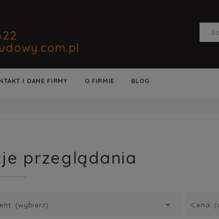
622
udowy.com.pl
NTAKT I DANE FIRMY
O FIRMIE
BLOG
je przeglądania
ent: (wybierz)
Cena: (