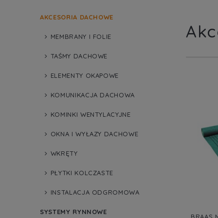
AKCESORIA DACHOWE
Akc
MEMBRANY I FOLIE
TAŚMY DACHOWE
ELEMENTY OKAPOWE
KOMUNIKACJA DACHOWA
KOMINKI WENTYLACYJNE
OKNA I WYŁAZY DACHOWE
WKRĘTY
PŁYTKI KOLCZASTE
INSTALACJA ODGROMOWA
SYSTEMY RYNNOWE
BRAAS 