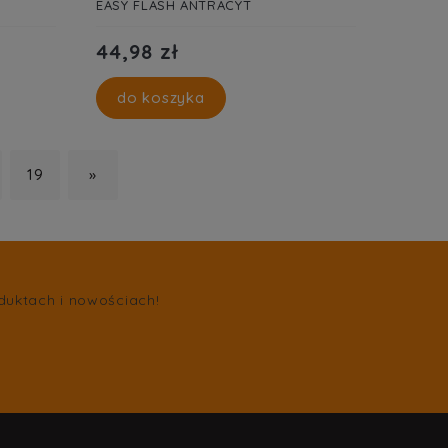
EASY FLASH ANTRACYT
44,98 zł
do koszyka
19
»
duktach i nowościach!