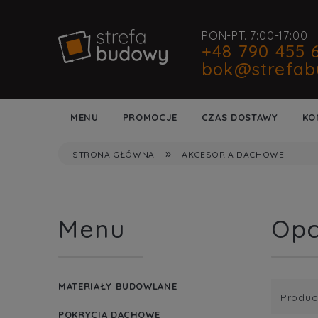
PON-PT. 7:00-17:00
+48 790 455 
bok@strefab
MENU
PROMOCJE
CZAS DOSTAWY
KO
»
STRONA GŁÓWNA
AKCESORIA DACHOWE
Menu
Opc
MATERIAŁY BUDOWLANE
Produc
POKRYCIA DACHOWE