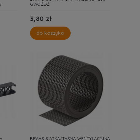
G
GWÓŹDŹ
3,80 zł
do koszyka
A
BRAAS SIATKA/TAŚMA WENTYLACYJNA