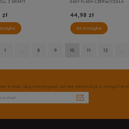
OLL 2 GRAFIT
EASY FLASH CZERW/CEGŁA
 zł
44,98 zł
oszyka
do koszyka
1
...
8
9
10
11
12
...
res e-mail, aby otrzymywać od nas informacje o nowych pro