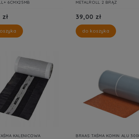
L+ 6CMX25MB
METALROLL 2 BRĄZ
 zł
39,00 zł
oszyka
do koszyka
TAŚMA KALENICOWA
BRAAS TAŚMA KOMIN ALU 30