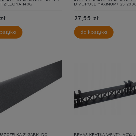
T ZIELONA 140G
DIVOROLL MAXIMUM+ 2S 200
zł
27,55 zł
oszyka
do koszyka
USZCZELKA Z GĄBKI DO
BRAAS KRATKA WENTYLACYJN