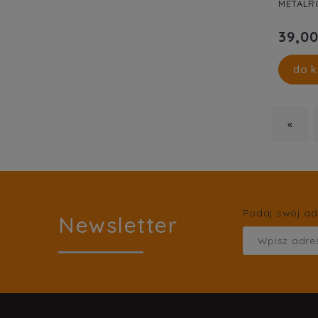
METALR
39,00
do k
«
Podaj swój ad
Newsletter