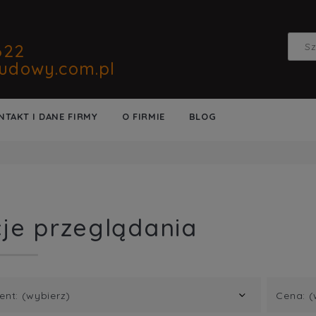
622
udowy.com.pl
NTAKT I DANE FIRMY
O FIRMIE
BLOG
je przeglądania
ent: (wybierz)
Cena: (