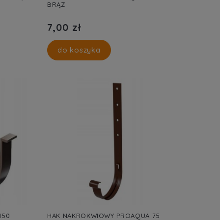
BRĄZ
7,00 zł
do koszyka
150
HAK NAKROKWIOWY PROAQUA 75