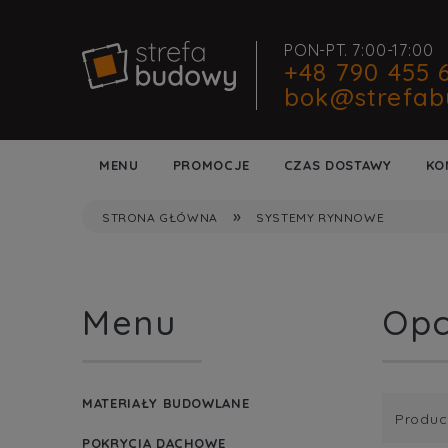
PON-PT. 7:00-17:00
+48 790 455 
bok@strefab
MENU
PROMOCJE
CZAS DOSTAWY
KO
»
STRONA GŁÓWNA
SYSTEMY RYNNOWE
Menu
Opc
MATERIAŁY BUDOWLANE
Produc
POKRYCIA DACHOWE