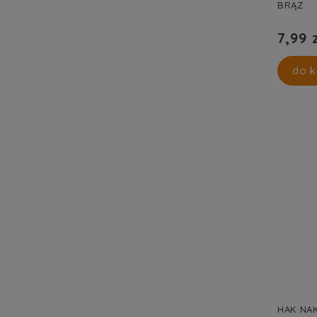
BRĄZ
7,99 
do k
HAK NA