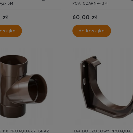
ĄZ- 3M
PCV, CZARNA- 3M
 zł
60,00 zł
oszyka
do koszyka
 110 PROAQUA 67' BRĄZ
HAK DOCZOŁOWY PROAQUA 