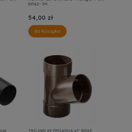
BRĄZ- 3M
54,00 zł
do koszyka
QUA
TRÓJNIK 63 PROAQUA 67' BRĄZ