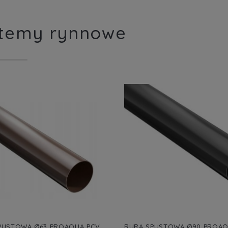
temy rynnowe
PUSTOWA Ø63 PROAQUA PCV,
RURA SPUSTOWA Ø90 PROAQ