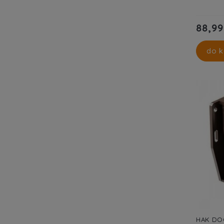
88,99
do k
HAK DO