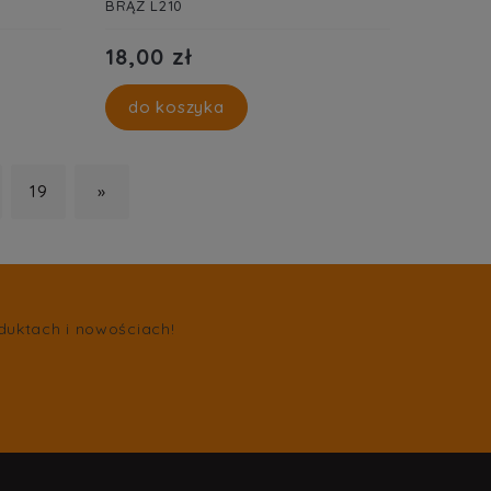
BRĄZ L210
18,00 zł
do koszyka
19
»
duktach i nowościach!