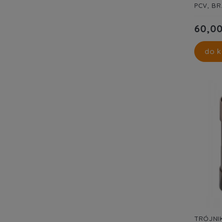
PCV, BR
60,00
do k
TRÓJNIK