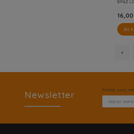
BRĄZ L2
16,00
do k
«
Podaj swój ad
Newsletter