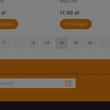
10
BRĄZ L210
 zł
17,00 zł
oszyka
do koszyka
1
...
12
13
14
15
16
...
res e-mail, aby otrzymywać od nas informacje o nowych pro