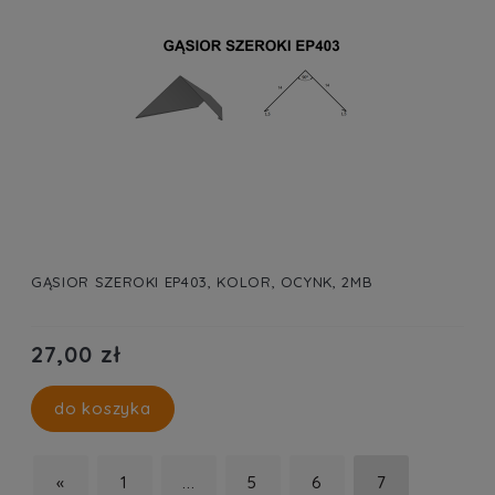
GĄSIOR SZEROKI EP403, KOLOR, OCYNK, 2MB
27,00 zł
do koszyka
«
1
...
5
6
7