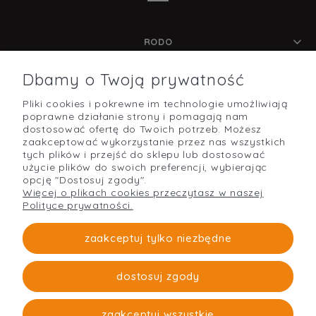
RODO
Dbamy o Twoją prywatność
Pliki cookies i pokrewne im technologie umożliwiają
POMOC
poprawne działanie strony i pomagają nam
dostosować ofertę do Twoich potrzeb. Możesz
zaakceptować wykorzystanie przez nas wszystkich
tych plików i przejść do sklepu lub dostosować
użycie plików do swoich preferencji, wybierając
O NAS
opcję "Dostosuj zgody".
Więcej o plikach cookies przeczytasz w naszej
Polityce prywatności.
PŁATNOŚCI I DOSTAWA
zaakceptuj tylko niezbędne
dostosuj zgody
Strefabudowy
O firmie
zaakceptuj wszystkie