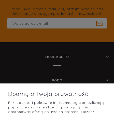
Podaj swój adres e-mail, aby otrzymywać od nas
informacje o nowych produktach i nowościach!
MOJE KONTO
RODO
Dbamy o Twoją prywatność
Pliki cookies i pokrewne im technologie umożliwiają
POMOC
poprawne działanie strony i pomagają nam
dostosować ofertę do Twoich potrzeb. Możesz