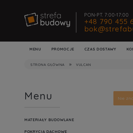
PON-PT. 7:00-17:00
+48 790 455 
bok@strefab
MENU
PROMOCJE
CZAS DOSTAWY
KO
»
STRONA GŁÓWNA
VULCAN
Menu
Nie zn
MATERIAŁY BUDOWLANE
POKRYCIA DACHOWE