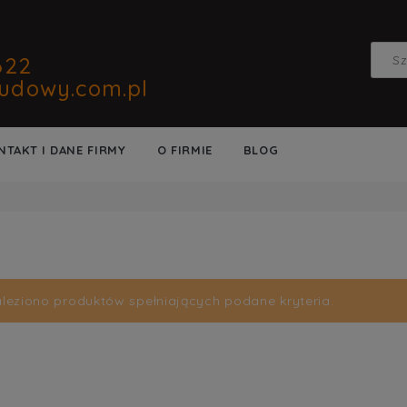
622
udowy.com.pl
NTAKT I DANE FIRMY
O FIRMIE
BLOG
aleziono produktów spełniających podane kryteria.