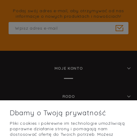
Podaj swój adres e-mail, aby otrzymywać od nas
informacje o nowych produktach i nowościach!
MOJE KONTO
RODO
Dbamy o Twoją prywatność
Pliki cookies i pokrewne im technologie umożliwiają
POMOC
poprawne działanie strony i pomagają nam
dostosować ofertę do Twoich potrzeb. Możesz