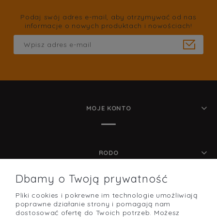
Podaj swój adres e-mail, aby otrzymywać od nas
informacje o nowych produktach i nowościach!
MOJE KONTO
RODO
Dbamy o Twoją prywatność
Pliki cookies i pokrewne im technologie umożliwiają
POMOC
poprawne działanie strony i pomagają nam
dostosować ofertę do Twoich potrzeb. Możesz