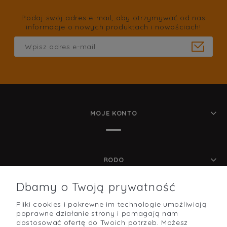
Podaj swój adres e-mail, aby otrzymywać od nas
informacje o nowych produktach i nowościach!
MOJE KONTO
RODO
Dbamy o Twoją prywatność
Pliki cookies i pokrewne im technologie umożliwiają
POMOC
poprawne działanie strony i pomagają nam
dostosować ofertę do Twoich potrzeb. Możesz