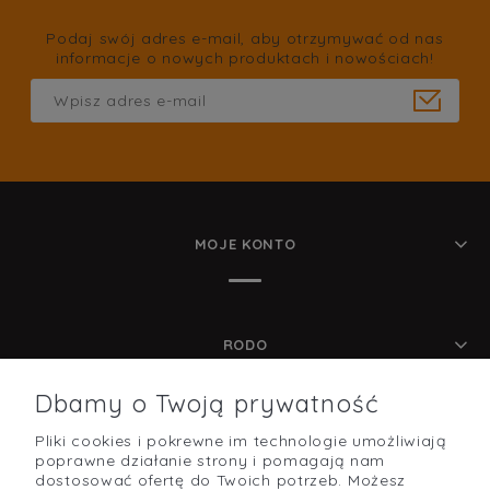
Podaj swój adres e-mail, aby otrzymywać od nas
informacje o nowych produktach i nowościach!
MOJE KONTO
RODO
Dbamy o Twoją prywatność
Pliki cookies i pokrewne im technologie umożliwiają
POMOC
poprawne działanie strony i pomagają nam
dostosować ofertę do Twoich potrzeb. Możesz