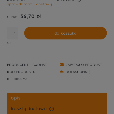
sprawdź formy dostawy
CENA NIE ZAWIERA EWENTUALNYCH KOSZTÓW
PŁATNOŚCI
36,70 zł
CENA:
do koszyka
SZT.
PRODUCENT:
BUDMAT
ZAPYTAJ O PRODUKT
KOD PRODUKTU:
DODAJ OPINIĘ
0000044731
opis
koszty dostawy
cena nie zawiera ewentualnych kosztów płatności