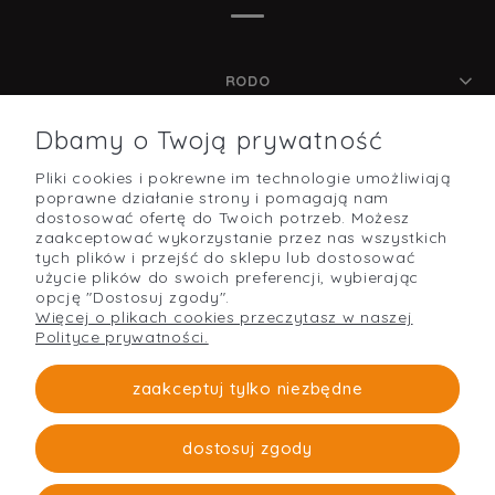
RODO
Dbamy o Twoją prywatność
Pliki cookies i pokrewne im technologie umożliwiają
POMOC
poprawne działanie strony i pomagają nam
dostosować ofertę do Twoich potrzeb. Możesz
zaakceptować wykorzystanie przez nas wszystkich
tych plików i przejść do sklepu lub dostosować
użycie plików do swoich preferencji, wybierając
O NAS
opcję "Dostosuj zgody".
Więcej o plikach cookies przeczytasz w naszej
Polityce prywatności.
PŁATNOŚCI I DOSTAWA
zaakceptuj tylko niezbędne
dostosuj zgody
Strefabudowy