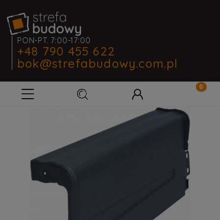
PON-PT. 7:00-17:00
+48 790 455 622
bok@strefabudowy.com.pl