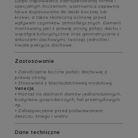
Dzięki odpowiednio zaprojektowanej formie i
specjalnym tłoczeniom, wiatrownica zapewnia
łatwe dopasowanie do deski bocznej lub
krokwi, a także skuteczną ochronę przed
wpływem czynników atmosferycznych. Element
montowany jest z prawej strony połaci dachu i
współgra kolorystycznie oraz geometrycznie z
arkuszami dachowymi, tworząc jednolite i
trwałe pokrycie dachowe.
Zastosowanie
• Zakończenie boczne połaci dachowej z
prawej strony
• Stosowana z blachodachówką modułową
Venecja
• Montaż na dachach domów jednorodzinnych,
budynków gospodarczych, hal przemysłowych
itp.
• Zabezpieczenie przed podwiewaniem
deszczu, śniegu i wiatru
Dane techniczne