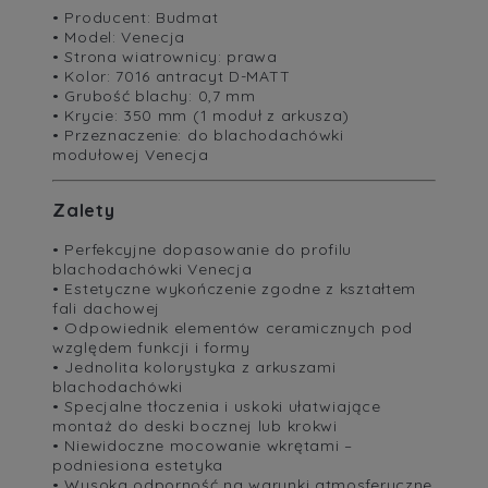
• Producent: Budmat
• Model: Venecja
• Strona wiatrownicy: prawa
• Kolor: 7016 antracyt D-MATT
• Grubość blachy: 0,7 mm
• Krycie: 350 mm (1 moduł z arkusza)
• Przeznaczenie: do blachodachówki
modułowej Venecja
Zalety
• Perfekcyjne dopasowanie do profilu
blachodachówki Venecja
• Estetyczne wykończenie zgodne z kształtem
fali dachowej
• Odpowiednik elementów ceramicznych pod
względem funkcji i formy
• Jednolita kolorystyka z arkuszami
blachodachówki
• Specjalne tłoczenia i uskoki ułatwiające
montaż do deski bocznej lub krokwi
• Niewidoczne mocowanie wkrętami –
podniesiona estetyka
• Wysoka odporność na warunki atmosferyczne