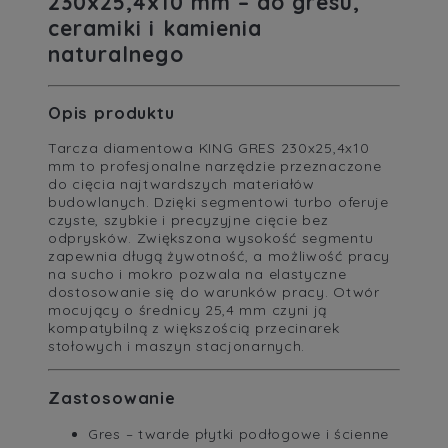
230x25,4x10 mm – do gresu,
ceramiki i kamienia
naturalnego
Opis produktu
Tarcza diamentowa KING GRES 230x25,4x10
mm to profesjonalne narzędzie przeznaczone
do cięcia najtwardszych materiałów
budowlanych. Dzięki segmentowi turbo oferuje
czyste, szybkie i precyzyjne cięcie bez
odprysków. Zwiększona wysokość segmentu
zapewnia długą żywotność, a możliwość pracy
na sucho i mokro pozwala na elastyczne
dostosowanie się do warunków pracy. Otwór
mocujący o średnicy 25,4 mm czyni ją
kompatybilną z większością przecinarek
stołowych i maszyn stacjonarnych.
Zastosowanie
Gres – twarde płytki podłogowe i ścienne