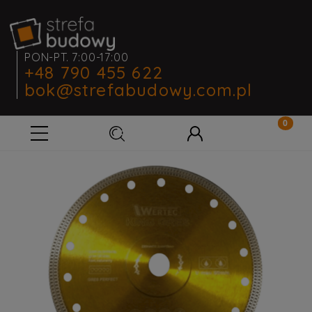
PON-PT. 7:00-17:00
+48 790 455 622
bok@strefabudowy.com.pl