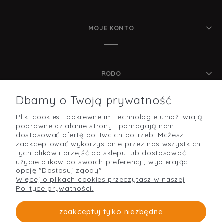
MOJE KONTO
RODO
Dbamy o Twoją prywatność
Pliki cookies i pokrewne im technologie umożliwiają
POMOC
poprawne działanie strony i pomagają nam
dostosować ofertę do Twoich potrzeb. Możesz
zaakceptować wykorzystanie przez nas wszystkich
tych plików i przejść do sklepu lub dostosować
użycie plików do swoich preferencji, wybierając
O NAS
opcję "Dostosuj zgody".
Więcej o plikach cookies przeczytasz w naszej
Polityce prywatności.
PŁATNOŚCI I DOSTAWA
zaakceptuj tylko niezbędne