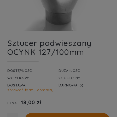
Sztucer podwieszany
OCYNK 127/100mm
DOSTĘPNOŚĆ:
DUŻA ILOŚĆ
WYSYŁKA W:
24 GODZINY
DOSTAWA:
DARMOWA
sprawdź formy dostawy
CENA NIE ZAWIERA EWENTUALNYCH KOSZTÓW
PŁATNOŚCI
18,00 zł
CENA: