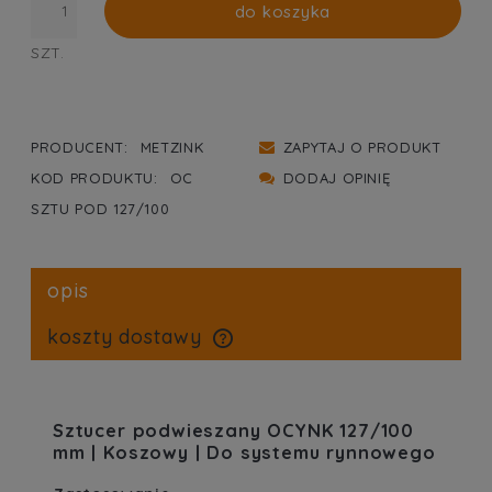
do koszyka
SZT.
PRODUCENT:
METZINK
ZAPYTAJ O PRODUKT
KOD PRODUKTU:
OC
DODAJ OPINIĘ
SZTU POD 127/100
opis
koszty dostawy
cena nie zawiera ewentualnych kosztów płatności
Sztucer podwieszany OCYNK 127/100
mm | Koszowy | Do systemu rynnowego