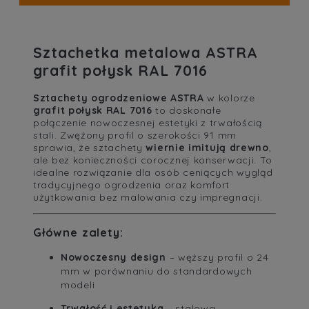
cena nie zawiera ewentualnych kosztów płatności
Sztachetka metalowa ASTRA
grafit połysk RAL 7016
Sztachety ogrodzeniowe ASTRA
w kolorze
grafit połysk RAL 7016
to doskonałe
połączenie nowoczesnej estetyki z trwałością
stali. Zwężony profil o szerokości 91 mm
sprawia, że sztachety
wiernie imitują drewno
,
ale bez konieczności corocznej konserwacji. To
idealne rozwiązanie dla osób ceniących wygląd
tradycyjnego ogrodzenia oraz komfort
użytkowania bez malowania czy impregnacji.
Główne zalety:
Nowoczesny design
– węższy profil o 24
mm w porównaniu do standardowych
modeli
Trwałość i estetyka
– stalowa