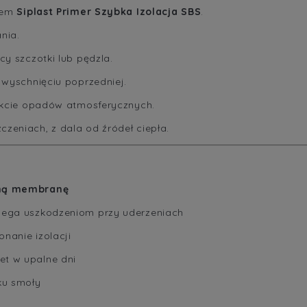
atem
Siplast Primer Szybka Izolacja SBS
.
nia.
y szczotki lub pędzla.
wyschnięciu poprzedniej.
akcie opadów atmosferycznych.
eniach, z dala od źródeł ciepła.
lną membranę
ulega uszkodzeniom przy uderzeniach
nanie izolacji
t w upalne dni
ku smoły