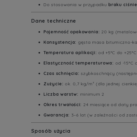
Do stosowania w przypadku
braku ciśni
Dane techniczne
Pojemność opakowania:
20 kg (metalow
Konsystencja:
gęsta masa bitumiczno-k
Temperatura aplikacji:
od +5°C do +25°C
Elastyczność temperaturowa:
od -15°C 
Czas schnięcia:
szybkoschnący (następną
Zużycie:
ok. 0,7 kg/m² (dla jednej cienk
Liczba warstw:
minimum 2
Okres trwałości:
24 miesiące od daty pro
Gwarancja:
3–6 lat (w zależności od zas
Sposób użycia