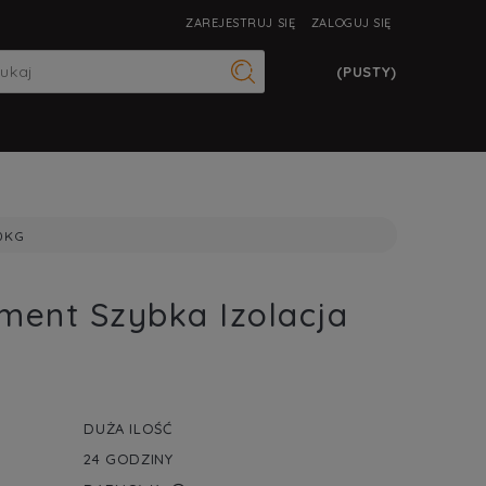
ZAREJESTRUJ SIĘ
ZALOGUJ SIĘ
(PUSTY)
0KG
ment Szybka Izolacja
DUŻA ILOŚĆ
24 GODZINY