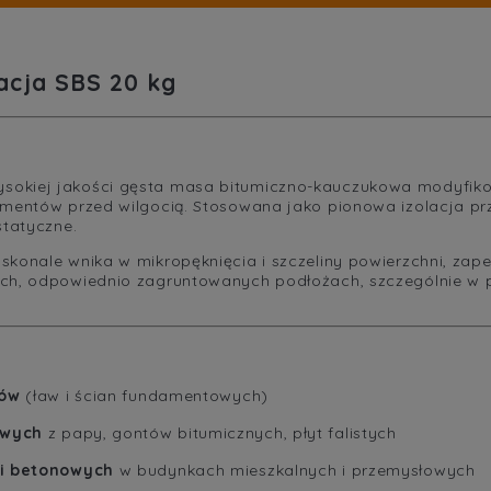
acja SBS 20 kg
ysokiej jakości gęsta masa bitumiczno-kauczukowa modyfi
amentów przed wilgocią. Stosowana jako pionowa izolacja pr
statyczne.
skonale wnika w mikropęknięcia i szczeliny powierzchni, zap
ych, odpowiednio zagruntowanych podłożach, szczególnie w 
tów
(ław i ścian fundamentowych)
owych
z papy, gontów bitumicznych, płyt falistych
i betonowych
w budynkach mieszkalnych i przemysłowych