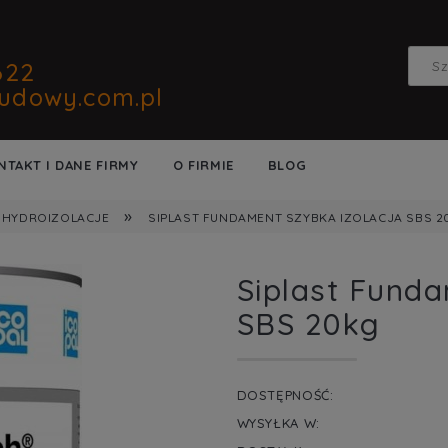
622
udowy.com.pl
NTAKT I DANE FIRMY
O FIRMIE
BLOG
»
HYDROIZOLACJE
SIPLAST FUNDAMENT SZYBKA IZOLACJA SBS 2
Siplast Funda
SBS 20kg
DOSTĘPNOŚĆ:
WYSYŁKA W: