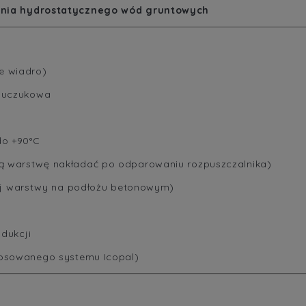
enia hydrostatycznego wód gruntowych
e wiadro)
auczukowa
do +90°C
 warstwę nakładać po odparowaniu rozpuszczalnika)
iej warstwy na podłożu betonowym)
dukcji
tosowanego systemu Icopal)