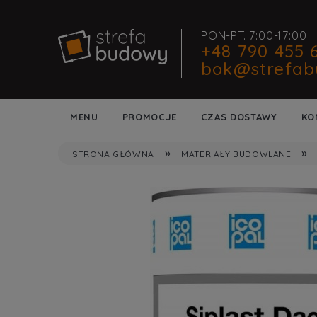
PON-PT. 7:00-17:00
+48 790 455 
bok@strefab
MENU
PROMOCJE
CZAS DOSTAWY
KO
»
»
STRONA GŁÓWNA
MATERIAŁY BUDOWLANE