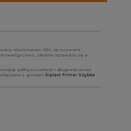
cena nie zawiera ewentualnych
kosztów płatności
kowana elastomerem SBS, opracowana
zeciwwilgociowa, idealnie sprawdza się w
ewniając pełną szczelność i długowieczność
połączeniu z gruntem
Siplast Primer Szybka