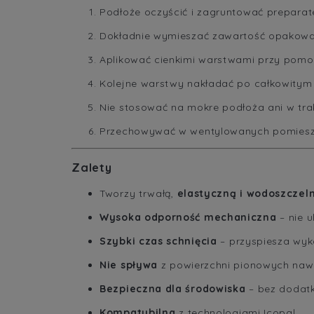
Podłoże oczyścić i zagruntować prepar
Dokładnie wymieszać zawartość opakowa
Aplikować cienkimi warstwami przy pomoc
Kolejne warstwy nakładać po całkowitym 
Nie stosować na mokre podłoża ani w tr
Przechowywać w wentylowanych pomieszcz
Zalety
Tworzy trwałą,
elastyczną i wodoszcze
Wysoka odporność mechaniczna
– nie 
Szybki czas schnięcia
– przyspiesza wyko
Nie spływa
z powierzchni pionowych nawe
Bezpieczna dla środowiska
– bez dodat
Kompatybilna
z technologiami Icopal