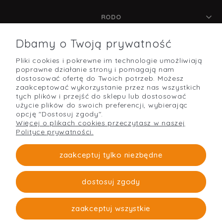
RODO
Dbamy o Twoją prywatność
Pliki cookies i pokrewne im technologie umożliwiają
POMOC
poprawne działanie strony i pomagają nam
dostosować ofertę do Twoich potrzeb. Możesz
zaakceptować wykorzystanie przez nas wszystkich
tych plików i przejść do sklepu lub dostosować
użycie plików do swoich preferencji, wybierając
O NAS
opcję "Dostosuj zgody".
Więcej o plikach cookies przeczytasz w naszej
Polityce prywatności.
PŁATNOŚCI I DOSTAWA
zaakceptuj tylko niezbędne
dostosuj zgody
Strefabudowy
O firmie
zaakceptuj wszystkie