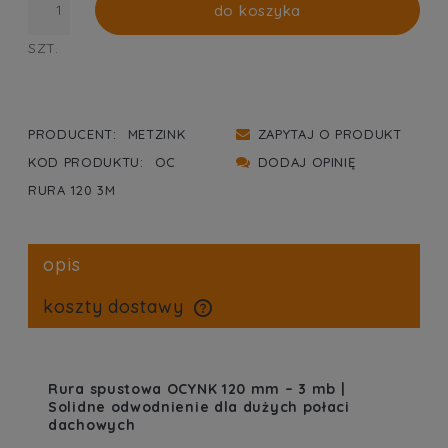
do koszyka
SZT.
PRODUCENT:
METZINK
ZAPYTAJ O PRODUKT
KOD PRODUKTU:
OC
DODAJ OPINIĘ
RURA 120 3M
opis
koszty dostawy
cena nie zawiera ewentualnych kosztów płatności
Rura spustowa OCYNK 120 mm – 3 mb |
Solidne odwodnienie dla dużych połaci
dachowych