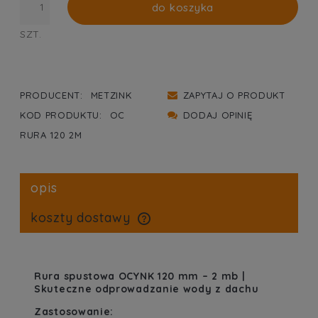
do koszyka
SZT.
PRODUCENT:
METZINK
ZAPYTAJ O PRODUKT
KOD PRODUKTU:
OC
DODAJ OPINIĘ
RURA 120 2M
opis
koszty dostawy
cena nie zawiera ewentualnych kosztów płatności
Rura spustowa OCYNK 120 mm – 2 mb |
Skuteczne odprowadzanie wody z dachu
Zastosowanie: