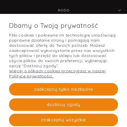
RODO
Dbamy o Twoją prywatność
Pliki cookies i pokrewne im technologie umożliwiają
POMOC
poprawne działanie strony i pomagają nam
dostosować ofertę do Twoich potrzeb. Możesz
zaakceptować wykorzystanie przez nas wszystkich
tych plików i przejść do sklepu lub dostosować
użycie plików do swoich preferencji, wybierając
O NAS
opcję "Dostosuj zgody".
Więcej o plikach cookies przeczytasz w naszej
Polityce prywatności.
PŁATNOŚCI I DOSTAWA
zaakceptuj tylko niezbędne
dostosuj zgody
Strefabudowy
O firmie
zaakceptuj wszystkie