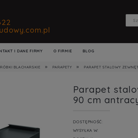
622
udowy.com.pl
NTAKT I DANE FIRMY
O FIRMIE
BLOG
»
»
RÓBKI BLACHARSKIE
PARAPETY
PARAPET STALOWY ZEWNĘT
Parapet stal
90 cm antrac
DOSTĘPNOŚĆ:
WYSYŁKA W: