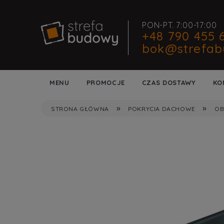
PON-PT. 7:00-17:00
+48 790 455 
bok@strefab
MENU
PROMOCJE
CZAS DOSTAWY
KO
»
»
STRONA GŁÓWNA
POKRYCIA DACHOWE
OB