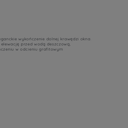
cena nie zawiera ewentualnych
kosztów płatności
eganckie wykończenie dolnej krawędzi okna.
ni elewację przed wodą deszczową,
ńczeniu w odcieniu grafitowym