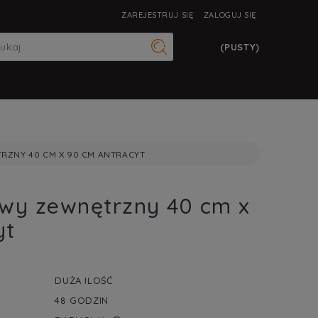
ZAREJESTRUJ SIĘ
ZALOGUJ SIĘ
(PUSTY)
RZNY 40 CM X 90 CM ANTRACYT
owy zewnętrzny 40 cm x
yt
DUŻA ILOŚĆ
48 GODZIN