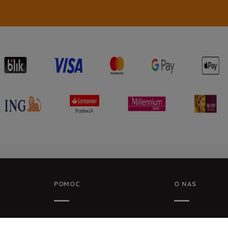
POMOC
O NAS
Y DANYCH
ZWROTY I REKLAMACJE
KONTAKT I DAN