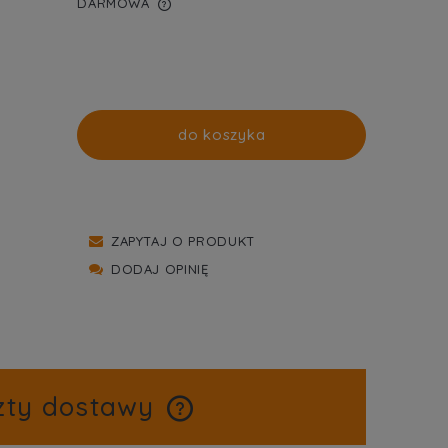
DARMOWA
WIERA EWENTUALNYCH
TNOŚCI
do koszyka
ZAPYTAJ O PRODUKT
DODAJ OPINIĘ
zty dostawy