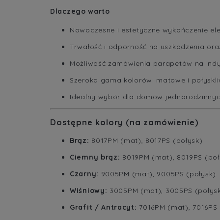
Dlaczego warto
Nowoczesne i estetyczne wykończenie el
Trwałość i odporność na uszkodzenia ora
Możliwość zamówienia parapetów na ind
Szeroka gama kolorów: matowe i połyskl
Idealny wybór dla domów jednorodzinnyc
Dostępne kolory (na zamówienie)
Brąz:
8017PM (mat), 8017PS (połysk)
Ciemny brąz:
8019PM (mat), 8019PS (poł
Czarny:
9005PM (mat), 9005PS (połysk)
Wiśniowy:
3005PM (mat), 3005PS (połys
Grafit / Antracyt:
7016PM (mat), 7016PS 