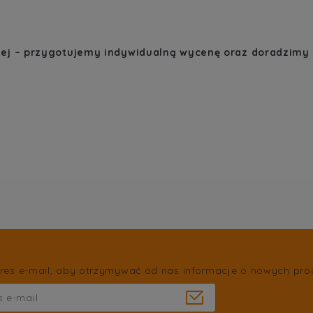
)
nej – przygotujemy indywidualną wycenę oraz doradzimy 
res e-mail, aby otrzymywać od nas informacje o nowych pro