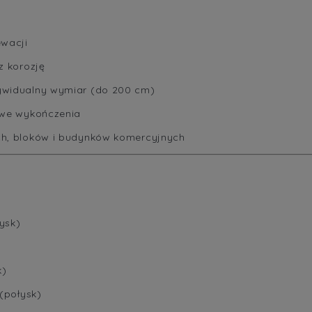
ewacji
z korozję
ywidualny wymiar (do 200 cm)
iwe wykończenia
h, bloków i budynków komercyjnych
ysk)
k)
(połysk)