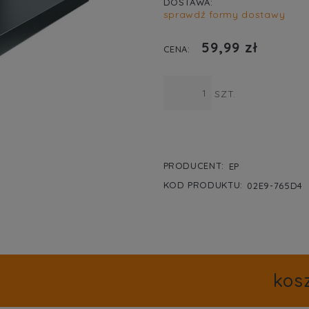
DOSTAWA:
sprawdź formy dostawy
CENA NIE ZA
59,99 zł
KOSZTÓW PŁA
CENA:
SZT.
PRODUCENT:
EP
KOD PRODUKTU:
02E9-765D4
kos