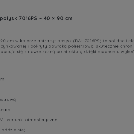
połysk 7016PS – 40 × 90 cm
0 cm w kolorze antracyt połysk (RAL 7016PS) to solidne i el
ocynkowanej i pokryty powłoką poliestrową, skutecznie chro
ponuje się z nowoczesną architekturą dzięki modnemu wyko
cm
estrową
knami
V i warunki atmosferyczne
oddzielnie)