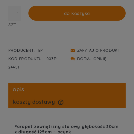
do koszyka
SZT.
PRODUCENT:
EP
ZAPYTAJ O PRODUKT
KOD PRODUKTU:
003F-
DODAJ OPINIĘ
2445F
opis
koszty dostawy
cena nie zawiera ewentualnych kosztów płatności
Parapet zewnętrzny stalowy głębokość 30cm
x długość 125cm – ocynk