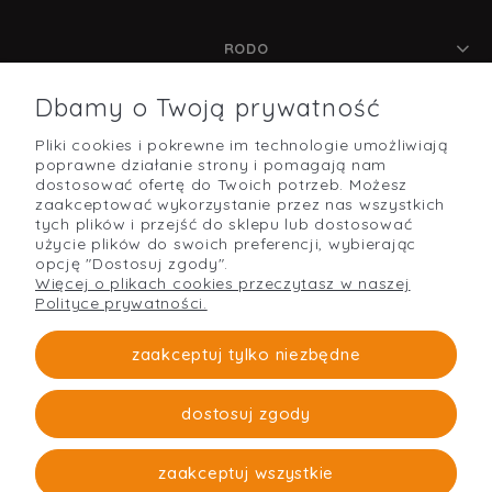
RODO
Dbamy o Twoją prywatność
Pliki cookies i pokrewne im technologie umożliwiają
POMOC
poprawne działanie strony i pomagają nam
dostosować ofertę do Twoich potrzeb. Możesz
zaakceptować wykorzystanie przez nas wszystkich
tych plików i przejść do sklepu lub dostosować
użycie plików do swoich preferencji, wybierając
O NAS
opcję "Dostosuj zgody".
Więcej o plikach cookies przeczytasz w naszej
Polityce prywatności.
PŁATNOŚCI I DOSTAWA
zaakceptuj tylko niezbędne
dostosuj zgody
Strefabudowy
O firmie
zaakceptuj wszystkie