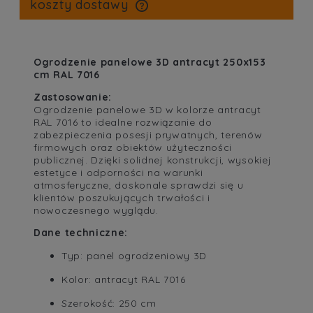
koszty dostawy
cena nie zawiera ewentualnych kosztów płatności
Ogrodzenie panelowe 3D antracyt 250x153
cm RAL 7016
Zastosowanie:
Ogrodzenie panelowe 3D w kolorze antracyt
RAL 7016 to idealne rozwiązanie do
zabezpieczenia posesji prywatnych, terenów
firmowych oraz obiektów użyteczności
publicznej. Dzięki solidnej konstrukcji, wysokiej
estetyce i odporności na warunki
atmosferyczne, doskonale sprawdzi się u
klientów poszukujących trwałości i
nowoczesnego wyglądu.
Dane techniczne:
Typ: panel ogrodzeniowy 3D
Kolor: antracyt RAL 7016
Szerokość: 250 cm