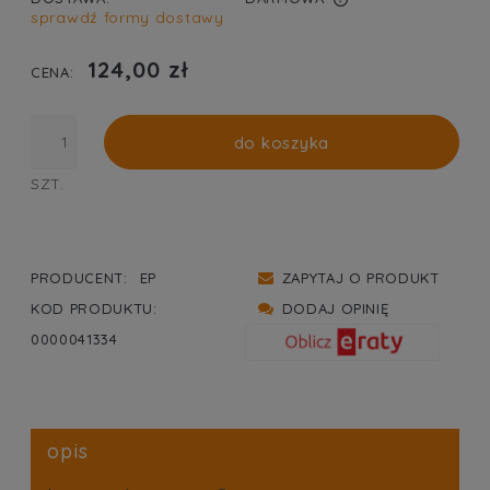
sprawdź formy dostawy
CENA NIE ZAWIERA EWENTUALNYCH KOSZTÓW
PŁATNOŚCI
124,00 zł
CENA:
do koszyka
SZT.
PRODUCENT:
EP
ZAPYTAJ O PRODUKT
KOD PRODUKTU:
DODAJ OPINIĘ
0000041334
opis