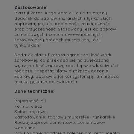
Zastosowanie:
Plastyfikator Jurga Admix Liquid to płynny
dodatek do zapraw murarskich i tynkarskich,
poprawiający ich urabialność, plastyczność
oraz przyczepność. Stosowany jest do zapraw
cementowych i cementowo-wapiennych,
zarówno przy pracach murarskich, jak i
tynkarskich.
Dodatek plastyfikatora ogranicza ilość wody
zarobowej, co przekłada się na zwiększoną
wytrzymałość zaprawy oraz lepsze właściwości
robocze. Preparat ułatwia rozprowadzanie
zaprawy, poprawia jej konsystencję i zmniejsza
ryzyko pękania po związaniu.
Dane techniczne:
Pojemność: 5 l
Forma: ciecz
Kolor: brązowy
Zastosowanie: zaprawy murarskie i tynkarskie
Rodzaj zapraw: cementowe, cementowo-
wapienne
Dawkowanie: zgodnie z zaleceniami producenta