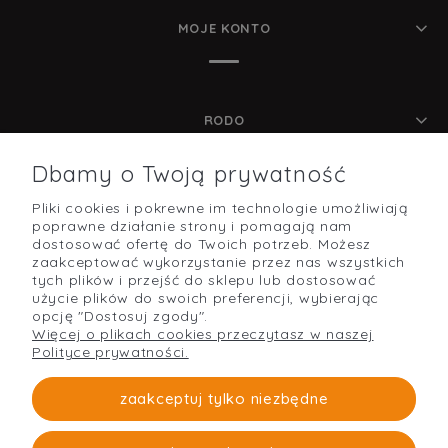
MOJE KONTO
RODO
Dbamy o Twoją prywatność
Pliki cookies i pokrewne im technologie umożliwiają
POMOC
poprawne działanie strony i pomagają nam
dostosować ofertę do Twoich potrzeb. Możesz
zaakceptować wykorzystanie przez nas wszystkich
tych plików i przejść do sklepu lub dostosować
użycie plików do swoich preferencji, wybierając
O NAS
opcję "Dostosuj zgody".
Więcej o plikach cookies przeczytasz w naszej
Polityce prywatności.
PŁATNOŚCI I DOSTAWA
zaakceptuj tylko niezbędne