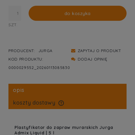
do koszyka
SZT.
PRODUCENT:
JURGA
ZAPYTAJ O PRODUKT
KOD PRODUKTU:
DODAJ OPINIĘ
0000029552_20260113085830
opis
koszty dostawy
cena nie zawiera ewentualnych kosztów płatności
Plastyfikator do zapraw murarskich Jurga
Admix Liquid | 5 l