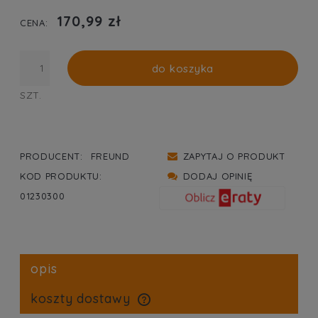
PŁATNOŚCI
170,99 zł
CENA:
do koszyka
SZT.
PRODUCENT:
FREUND
ZAPYTAJ O PRODUKT
KOD PRODUKTU:
DODAJ OPINIĘ
01230300
opis
koszty dostawy
cena nie zawiera ewentualnych kosztów płatności