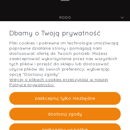
RODO
Dbamy o Twoją prywatność
Pliki cookies i pokrewne im technologie umożliwiają
POMOC
poprawne działanie strony i pomagają nam
dostosować ofertę do Twoich potrzeb. Możesz
zaakceptować wykorzystanie przez nas wszystkich
tych plików i przejść do sklepu lub dostosować
użycie plików do swoich preferencji, wybierając
O NAS
opcję "Dostosuj zgody".
Więcej o plikach cookies przeczytasz w naszej
Polityce prywatności.
PŁATNOŚCI I DOSTAWA
zaakceptuj tylko niezbędne
dostosuj zgody
Strefabudowy
O firmie
zaakceptuj wszystkie