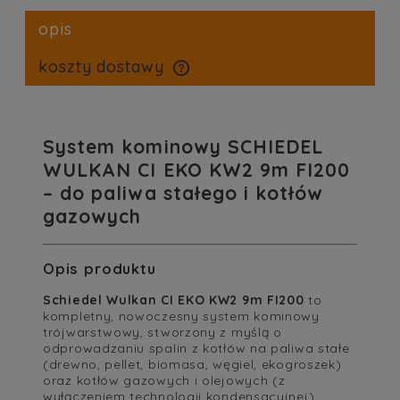
opis
koszty dostawy
cena nie zawiera ewentualnych kosztów płatności
System kominowy SCHIEDEL
WULKAN CI EKO KW2 9m FI200
– do paliwa stałego i kotłów
gazowych
Opis produktu
Schiedel Wulkan CI EKO KW2 9m FI200
to
kompletny, nowoczesny system kominowy
trójwarstwowy, stworzony z myślą o
odprowadzaniu spalin z kotłów na paliwa stałe
(drewno, pellet, biomasa, węgiel, ekogroszek)
oraz kotłów gazowych i olejowych (z
wyłączeniem technologii kondensacyjnej).