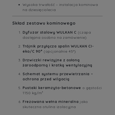
Wysoka trwałość – instalacja kominowa
na dziesięciolecia
Skład zestawu kominowego
Dyfuzor stalowy WULKAN C
(czapa
dostępna osobno na zamówienie)
Trójnik przyłącza spalin WULKAN CI-
eko/C 90°
(opcjonalnie 45°)
Drzwiczki rewizyjne z osłoną
żaroodporną i kratką wentylacyjną
Schemat systemu przewietrzania –
ochrona przed wilgocią
Pustaki keramzyto-betonowe
o gęstości
1150 kg/m³
Frezowana wełna mineralna
jako
skuteczna otulina izolacyjna