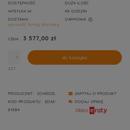
DOSTĘPNOŚĆ:
DUŻA ILOŚĆ
WYSYŁKA W:
48 GODZIN
DOSTAWA:
DARMOWA
sprawdź formy dostawy
CENA NIE ZAWIERA EWENTUALNYCH KOSZTÓW
PŁATNOŚCI
3 577,00 zł
CENA:
do koszyka
SZT.
PRODUCENT:
SCHIEDEL
ZAPYTAJ O PRODUKT
KOD PRODUKTU:
EDAE-
DODAJ OPINIĘ
815B4