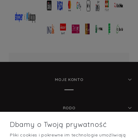
MOJE KONTO
RODO
Dbamy o Twoją prywatność
Pliki cookies i pokrewne im technologie umożliwiają
POMOC