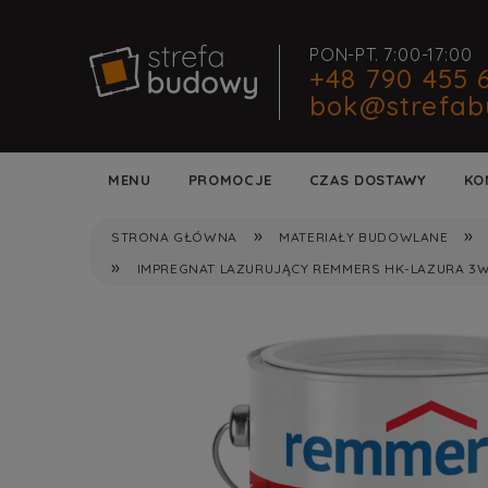
PON-PT. 7:00-17:00
+48 790 455 
bok@strefab
MENU
PROMOCJE
CZAS DOSTAWY
KO
»
»
STRONA GŁÓWNA
MATERIAŁY BUDOWLANE
»
IMPREGNAT LAZURUJĄCY REMMERS HK-LAZURA 3W