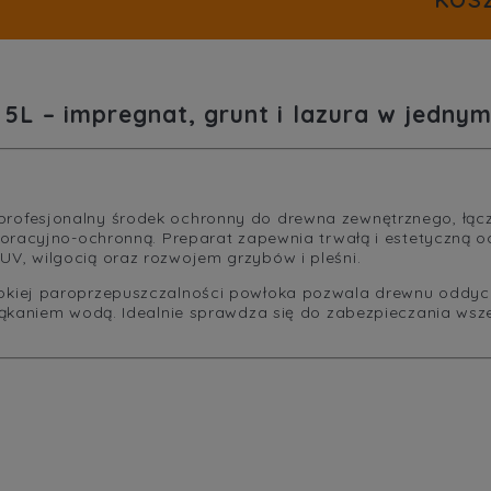
L – impregnat, grunt i lazura w jedny
profesjonalny środek ochronny do drewna zewnętrznego, łącz
koracyjno-ochronną. Preparat zapewnia trwałą i estetyczną 
, wilgocią oraz rozwojem grzybów i pleśni.
kiej paroprzepuszczalności powłoka pozwala drewnu oddych
ąkaniem wodą. Idealnie sprawdza się do zabezpieczania wsze