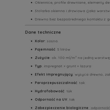
Okiennice, profile drewniane, elementy d
Stolarka okienna i drzwiowa (jako warst
Drewno bez bezpośredniego kontaktu z 
Dane techniczne
Kolor
: sosna
Pojemność
: 5 litrów
Zużycie
: ok. 100 ml/m² na jedną warstwę
Typ
: impregnat + grunt + lazura
Efekt impregnujący
: wysyca drewno, za
Paroprzepuszczalność
: tak
Hydrofobowość
: tak
Odporność na UV
: tak
Zabezpieczenie biologiczne
: odporność 