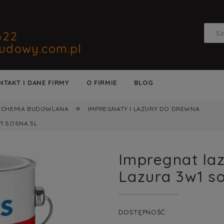
622
udowy.com.pl
NTAKT I DANE FIRMY
O FIRMIE
BLOG
»
CHEMIA BUDOWLANA
IMPREGNATY I LAZURY DO DREWNA
1 SOSNA 5L
Impregnat la
Lazura 3w1 s
DOSTĘPNOŚĆ: