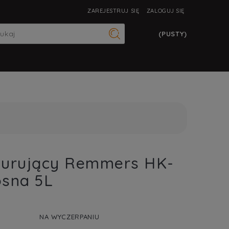
ZAREJESTRUJ SIĘ
ZALOGUJ SIĘ
(PUSTY)
zurujący Remmers HK-
osna 5L
NA WYCZERPANIU