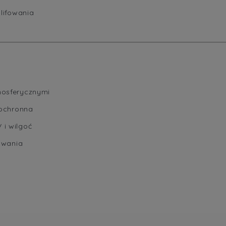
zlifowania
mosferycznymi
 ochronna
i wilgoć
owania