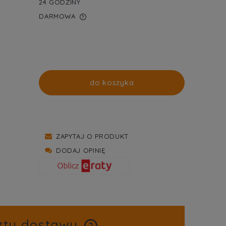
24 GODZINY
DARMOWA
WIERA EWENTUALNYCH
TNOŚCI
do koszyka
ZAPYTAJ O PRODUKT
DODAJ OPINIĘ
zty dostawy