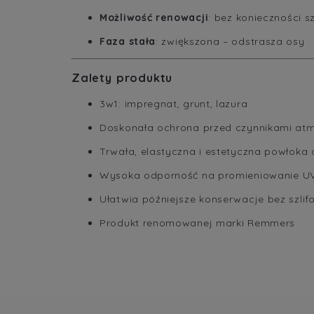
Możliwość renowacji
: bez konieczności s
Faza stała
: zwiększona – odstrasza osy
Zalety produktu
3w1: impregnat, grunt, lazura
Doskonała ochrona przed czynnikami at
Trwała, elastyczna i estetyczna powłoka
Wysoka odporność na promieniowanie UV 
Ułatwia późniejsze konserwacje bez szlif
Produkt renomowanej marki Remmers