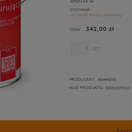
WYSYŁKA W:
DOSTAWA:
sprawdź formy dostawy
CENA NIE ZA
342,00 zł
KOSZTÓW PŁA
CENA:
SZT.
PRODUCENT:
REMMERS
KOD PRODUKTU:
0000029222
kos