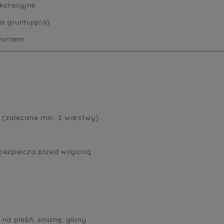
ekoracyjne
wa gruntująca)
gruntem
 (zalecane min. 2 warstwy)
bezpiecza przed wilgocią
na pleśń, siniznę, glony