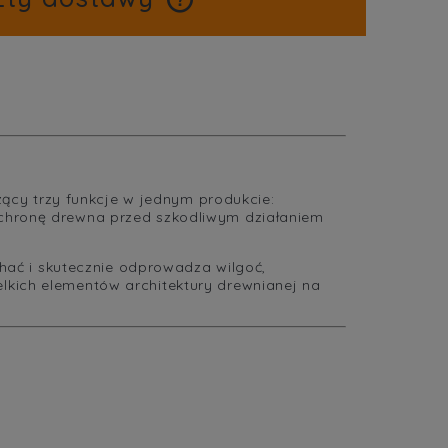
cena nie zawiera ewentualnych
kosztów płatności
m
ący trzy funkcje w jednym produkcie:
ochronę drewna przed szkodliwym działaniem
ać i skutecznie odprowadza wilgoć,
lkich elementów architektury drewnianej na