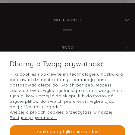
MOJE KONTO
RODO
Dbamy o Twoją prywatność
Pliki cookies i pokrewne im technologie umożliwiają
POMOC
poprawne działanie strony i pomagają nam
dostosować ofertę do Twoich potrzeb. Możesz
zaakceptować wykorzystanie przez nas wszystkich
tych plików i przejść do sklepu lub dostosować
użycie plików do swoich preferencji, wybierając
O NAS
opcję "Dostosuj zgody".
Więcej o plikach cookies przeczytasz w naszej
Polityce prywatności.
PŁATNOŚCI I DOSTAWA
zaakceptuj tylko niezbędne