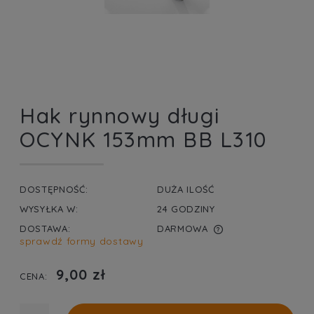
Hak rynnowy długi
OCYNK 153mm BB L310
DOSTĘPNOŚĆ:
DUŻA ILOŚĆ
WYSYŁKA W:
24 GODZINY
DOSTAWA:
DARMOWA
sprawdź formy dostawy
CENA NIE ZAWIERA EWENTUALNYCH KOSZTÓW
PŁATNOŚCI
9,00 zł
CENA: