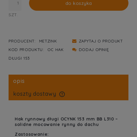
do koszyka
SZT.
PRODUCENT:
METZINK
ZAPYTAJ O PRODUKT
KOD PRODUKTU:
OC HAK
DODAJ OPINIĘ
DŁUGI 153
opis
koszty dostawy
cena nie zawiera ewentualnych kosztów płatności
Hak rynnowy długi OCYNK 153 mm BB L310 –
solidne mocowanie rynny do dachu
Zastosowanie: