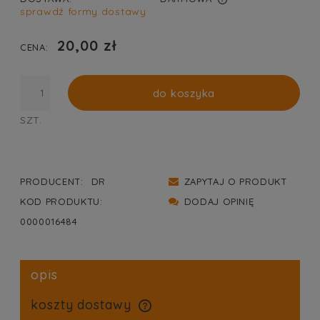
sprawdź formy dostawy
CENA NIE ZAWIERA EWENTUALNYCH KOSZTÓW
PŁATNOŚCI
20,00 zł
CENA:
do koszyka
SZT.
PRODUCENT:
DR
ZAPYTAJ O PRODUKT
KOD PRODUKTU:
DODAJ OPINIĘ
0000016484
opis
koszty dostawy
cena nie zawiera ewentualnych kosztów płatności