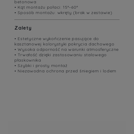
betonowa
• Kąt montażu połaci: 15°–60°
• Sposób montażu: wkręty (brak w zestawie)
Zalety
• Estetyczne wykończenie pasujące do
kasztanowej kolorystyki pokrycia dachowego
• Wysoka odporność na warunki atmosferyczne
• Trwałość dzięki zastosowaniu stalowego
płaskownika
• Szybki i prosty montaż
• Niezawodna ochrona przed śniegiem i lodem