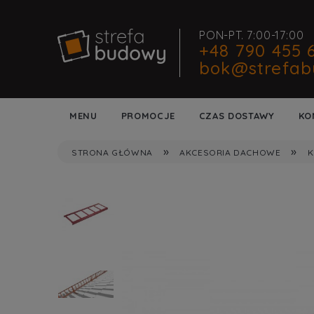
PON-PT. 7:00-17:00
+48 790 455 
bok@strefab
MENU
PROMOCJE
CZAS DOSTAWY
KO
»
»
STRONA GŁÓWNA
AKCESORIA DACHOWE
K