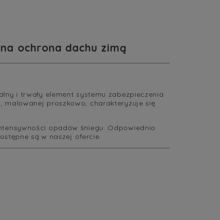
cena nie zawiera ewentualnych
kosztów płatności
zna ochrona dachu zimą
lny i trwały element systemu zabezpieczenia
, malowanej proszkowo, charakteryzuje się
intensywności opadów śniegu. Odpowiednio
ostępne są w naszej ofercie.