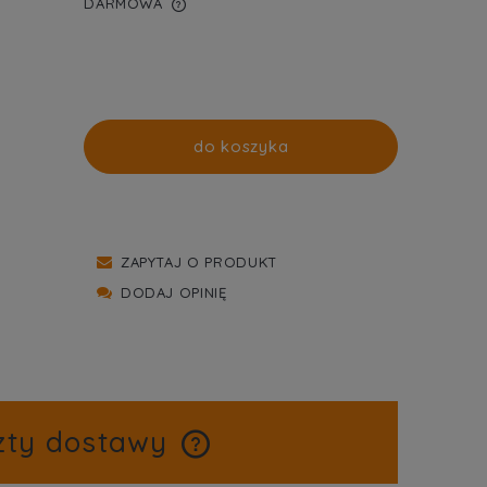
DARMOWA
WIERA EWENTUALNYCH
TNOŚCI
do koszyka
ZAPYTAJ O PRODUKT
DODAJ OPINIĘ
zty dostawy