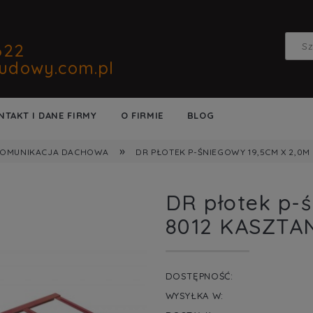
622
udowy.com.pl
NTAKT I DANE FIRMY
O FIRMIE
BLOG
»
OMUNIKACJA DACHOWA
DR PŁOTEK P-ŚNIEGOWY 19,5CM X 2,0M
DR płotek p-
8012 KASZTA
DOSTĘPNOŚĆ:
WYSYŁKA W: