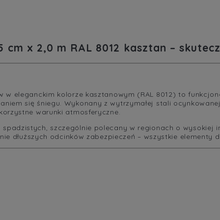
5 cm x 2,0 m RAL 8012 kasztan – skutec
w w eleganckim kolorze kasztanowym (RAL 8012) to funkcjona
niem się śniegu. Wykonany z wytrzymałej stali ocynkowanej
korzystne warunki atmosferyczne.
spadzistych, szczególnie polecany w regionach o wysokiej 
enie dłuższych odcinków zabezpieczeń – wszystkie elementy d