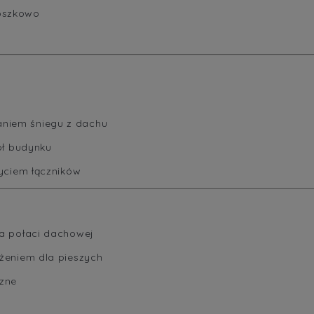
oszkowo
niem śniegu z dachu
ół budynku
życiem łączników
na połaci dachowej
ożeniem dla pieszych
czne