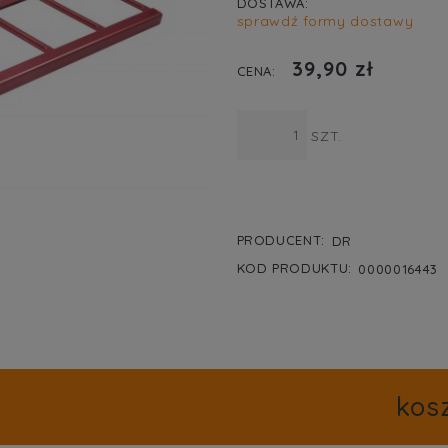
DOSTAWA:
sprawdź formy dostawy
CENA NIE ZA
39,90 zł
KOSZTÓW PŁA
CENA:
SZT.
PRODUCENT:
DR
KOD PRODUKTU:
0000016443
kos