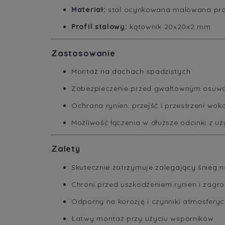
Materiał:
stal ocynkowana malowana pr
Profil stalowy:
kątownik 20x20x2 mm
Zastosowanie
Montaż na dachach spadzistych
Zabezpieczenie przed gwałtownym osuwa
Ochrona rynien, przejść i przestrzeni wok
Możliwość łączenia w dłuższe odcinki z u
Zalety
Skutecznie zatrzymuje zalegający śnieg 
Chroni przed uszkodzeniem rynien i zagr
Odporny na korozję i czynniki atmosfery
Łatwy montaż przy użyciu wsporników