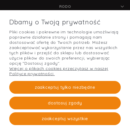
RODO
Dbamy o Twoją prywatność
Pliki cookies i pokrewne im technologie umożliwiają
POMOC
poprawne działanie strony i pomagają nam
dostosować ofertę do Twoich potrzeb. Możesz
zaakceptować wykorzystanie przez nas wszystkich
tych plików i przejść do sklepu lub dostosować
użycie plików do swoich preferencji, wybierając
O NAS
opcję "Dostosuj zgody".
Więcej o plikach cookies przeczytasz w naszej
Polityce prywatności.
PŁATNOŚCI I DOSTAWA
zaakceptuj tylko niezbędne
dostosuj zgody
Strefabudowy
O firmie
zaakceptuj wszystkie