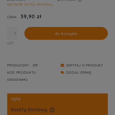
sprawdź formy dostawy
CENA NIE ZAWIERA EWENTUALNYCH KOSZTÓW
PŁATNOŚCI
39,90 zł
CENA:
do koszyka
SZT.
PRODUCENT:
DR
ZAPYTAJ O PRODUKT
KOD PRODUKTU:
DODAJ OPINIĘ
0000016442
opis
koszty dostawy
cena nie zawiera ewentualnych kosztów płatności