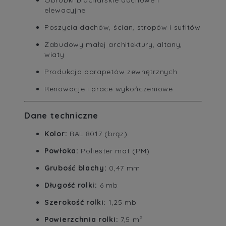
Obróbki blacharskie dachowe i
elewacyjne
Poszycia dachów, ścian, stropów i sufitów
Zabudowy małej architektury, altany,
wiaty
Produkcja parapetów zewnętrznych
Renowacje i prace wykończeniowe
Dane techniczne
Kolor:
RAL 8017 (brąz)
Powłoka:
Poliester mat (PM)
Grubość blachy:
0,47 mm
Długość rolki:
6 mb
Szerokość rolki:
1,25 mb
Powierzchnia rolki:
7,5 m²