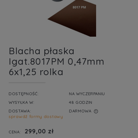
Blacha płaska
Igat.8017PM 0,47mm
6x1,25 rolka
DOSTĘPNOŚĆ:
NA WYCZERPANIU
WYSYŁKA W:
48 GODZIN
DOSTAWA:
DARMOWA
sprawdź formy dostawy
CENA NIE ZAWIERA EWENTUALNYCH KOSZTÓW
PŁATNOŚCI
299,00 zł
CENA: