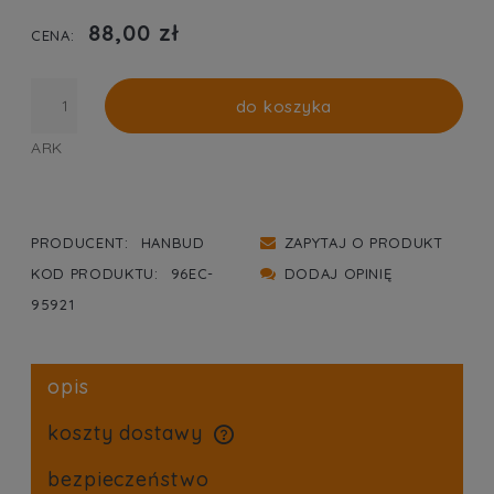
PŁATNOŚCI
88,00 zł
CENA:
do koszyka
ARK
PRODUCENT:
HANBUD
ZAPYTAJ O PRODUKT
KOD PRODUKTU:
96EC-
DODAJ OPINIĘ
95921
opis
koszty dostawy
cena nie zawiera ewentualnych kosztów płatności
bezpieczeństwo