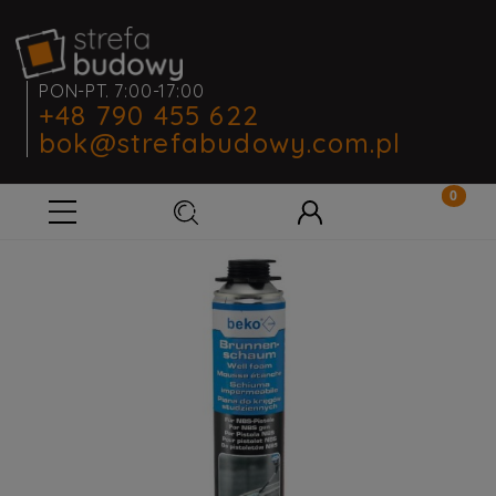
PON-PT. 7:00-17:00
+48 790 455 622
bok@strefabudowy.com.pl