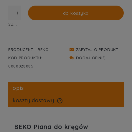
do koszyka
SZT.
PRODUCENT:
BEKO
ZAPYTAJ O PRODUKT
KOD PRODUKTU:
DODAJ OPINIĘ
0000028085
opis
koszty dostawy
cena nie zawiera ewentualnych kosztów płatności
BEKO Piana do kręgów