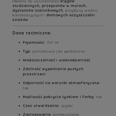
Idealna do uszczelniania
kręgów
studziennych, przepustów w murach,
dystansów szalunkowych
, przyłączy wodno-
kanalizacyjnych i
domowych oczyszczalni
ścieków
.
Dane techniczne:
Pojemność:
750 ml
Typ:
pistoletowa (do aplikatora)
Wodoszczelność i wodoodporność
Zdolność wypełniania pustych
przestrzeni
Odporność na warunki atmosferyczne:
tak
Możliwość pokrycia tynkiem i farbą:
tak
Czas utwardzania:
szybki
Zastosowanie:
profesjonalne,