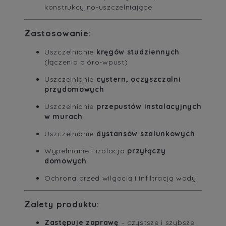
konstrukcyjno-uszczelniające
Zastosowanie:
Uszczelnianie
kręgów studziennych
(łączenia pióro-wpust)
Uszczelnianie
cystern, oczyszczalni
przydomowych
Uszczelnianie
przepustów instalacyjnych
w murach
Uszczelnianie
dystansów szalunkowych
Wypełnianie i izolacja
przyłączy
domowych
Ochrona przed wilgocią i infiltracją wody
Zalety produktu:
Zastępuje zaprawę
– czystsze i szybsze