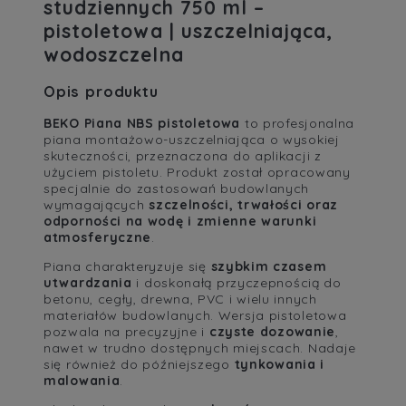
studziennych 750 ml –
pistoletowa | uszczelniająca,
wodoszczelna
Opis produktu
BEKO Piana NBS pistoletowa
to profesjonalna
piana montażowo-uszczelniająca o wysokiej
skuteczności, przeznaczona do aplikacji z
użyciem pistoletu. Produkt został opracowany
specjalnie do zastosowań budowlanych
wymagających
szczelności, trwałości oraz
odporności na wodę i zmienne warunki
atmosferyczne
.
Piana charakteryzuje się
szybkim czasem
utwardzania
i doskonałą przyczepnością do
betonu, cegły, drewna, PVC i wielu innych
materiałów budowlanych. Wersja pistoletowa
pozwala na precyzyjne i
czyste dozowanie
,
nawet w trudno dostępnych miejscach. Nadaje
się również do późniejszego
tynkowania i
malowania
.