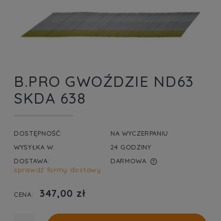
B.PRO GWOŹDZIE ND63
SKDA 638
DOSTĘPNOŚĆ:
NA WYCZERPANIU
WYSYŁKA W:
24 GODZINY
DOSTAWA:
DARMOWA
sprawdź formy dostawy
CENA NIE ZAWIERA EWENTUALNYCH KOSZTÓW
PŁATNOŚCI
347,00 zł
CENA: