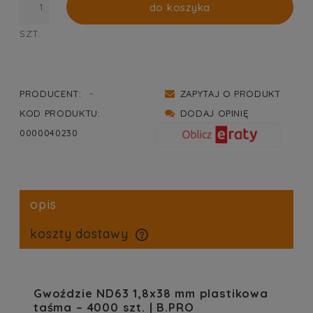
do koszyka
SZT.
-
PRODUCENT:
ZAPYTAJ O PRODUKT
KOD PRODUKTU:
DODAJ OPINIĘ
0000040230
opis
koszty dostawy
cena nie zawiera ewentualnych kosztów płatności
Gwoździe ND63 1,8x38 mm plastikowa
taśma – 4000 szt. | B.PRO