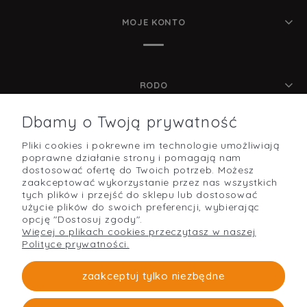
MOJE KONTO
RODO
Dbamy o Twoją prywatność
Pliki cookies i pokrewne im technologie umożliwiają
POMOC
poprawne działanie strony i pomagają nam
dostosować ofertę do Twoich potrzeb. Możesz
zaakceptować wykorzystanie przez nas wszystkich
tych plików i przejść do sklepu lub dostosować
użycie plików do swoich preferencji, wybierając
O NAS
opcję "Dostosuj zgody".
Więcej o plikach cookies przeczytasz w naszej
Polityce prywatności.
PŁATNOŚCI I DOSTAWA
zaakceptuj tylko niezbędne