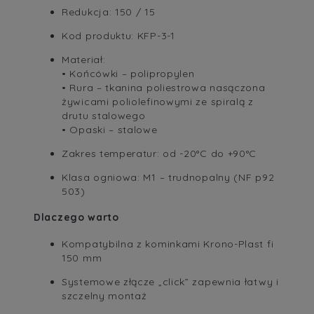
Redukcja: 150 / 15
Kod produktu: KFP-3-1
Materiał:
• Końcówki – polipropylen
• Rura – tkanina poliestrowa nasączona
żywicami poliolefinowymi ze spiralą z
drutu stalowego
• Opaski – stalowe
Zakres temperatur: od -20°C do +90°C
Klasa ogniowa: M1 – trudnopalny (NF p92
503)
Dlaczego warto
Kompatybilna z kominkami Krono-Plast fi
150 mm
Systemowe złącze „click” zapewnia łatwy i
szczelny montaż