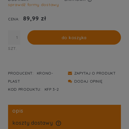
sprawdź formy dostawy
CENA NIE ZAWIERA EWENTUALNYCH KOSZTÓW
PŁATNOŚCI
89,99 zł
CENA:
do koszyka
SZT.
PRODUCENT:
KRONO-
ZAPYTAJ O PRODUKT
PLAST
DODAJ OPINIĘ
KOD PRODUKTU:
KFP 3-2
opis
koszty dostawy
cena nie zawiera ewentualnych kosztów płatności