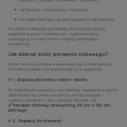
elewacji: tynkiem, klinkierem, drewnem,
są łatwe w utrzymaniu i montażu,
nie odkształcają się pod wpływem temperatur.
To właśnie dlatego parapety stalowe są często
wybierane przez inwestorów i wykonawców
szukających kompromisu między estetyką a
trwałością.
Jak dobrać kolor parapetu stalowego?
Dobór koloru parapetu powinien być przemyślany.
Oto kilka zasad, które pomogą Ci w wyborze:
✅ 1. Dopasuj do koloru okien i dachu
To najbezpieczniejsza i najczęściej stosowana opcja.
Jeśli masz np. okna w kolorze antracytowym -
wybierz parapet w tym samym kolorze, np.:
🔗
Parapet stalowy zewnętrzny 30 cm x 125 cm
antracyt
✅ 2. Dopasuj do elewacji