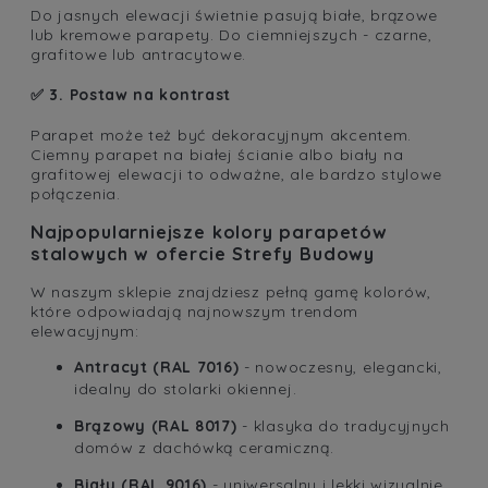
Do jasnych elewacji świetnie pasują białe, brązowe
lub kremowe parapety. Do ciemniejszych - czarne,
grafitowe lub antracytowe.
✅ 3. Postaw na kontrast
Parapet może też być dekoracyjnym akcentem.
Ciemny parapet na białej ścianie albo biały na
grafitowej elewacji to odważne, ale bardzo stylowe
połączenia.
Najpopularniejsze kolory parapetów
stalowych w ofercie Strefy Budowy
W naszym sklepie znajdziesz pełną gamę kolorów,
które odpowiadają najnowszym trendom
elewacyjnym:
Antracyt (RAL 7016)
- nowoczesny, elegancki,
idealny do stolarki okiennej.
Brązowy (RAL 8017)
- klasyka do tradycyjnych
domów z dachówką ceramiczną.
Biały (RAL 9016)
- uniwersalny i lekki wizualnie,