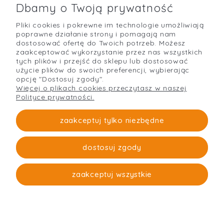
Dbamy o Twoją prywatność
Pliki cookies i pokrewne im technologie umożliwiają
POMOC
poprawne działanie strony i pomagają nam
dostosować ofertę do Twoich potrzeb. Możesz
zaakceptować wykorzystanie przez nas wszystkich
tych plików i przejść do sklepu lub dostosować
użycie plików do swoich preferencji, wybierając
O NAS
opcję "Dostosuj zgody".
Więcej o plikach cookies przeczytasz w naszej
Polityce prywatności.
PŁATNOŚCI I DOSTAWA
zaakceptuj tylko niezbędne
dostosuj zgody
Strefabudowy
O firmie
zaakceptuj wszystkie
pokaż pełną wersję strony
Sklep internetowy Shoper.pl