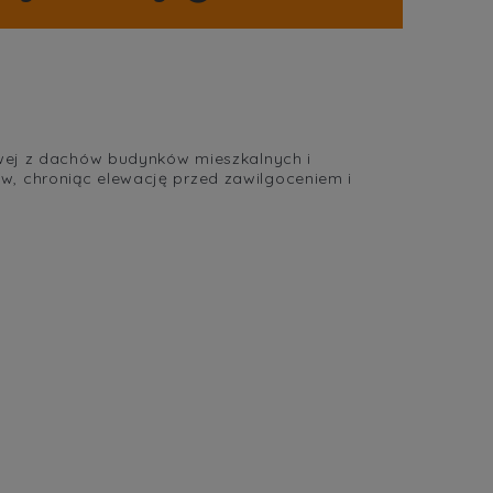
cena nie zawiera ewentualnych
kosztów płatności
ej z dachów budynków mieszkalnych i
w, chroniąc elewację przed zawilgoceniem i