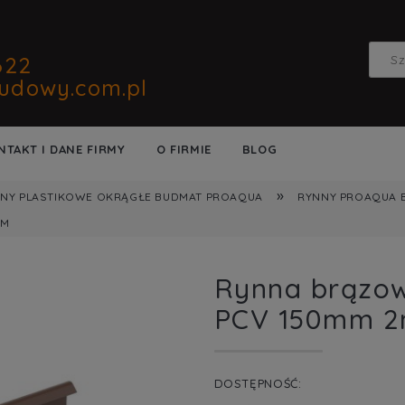
622
udowy.com.pl
NTAKT I DANE FIRMY
O FIRMIE
BLOG
»
NY PLASTIKOWE OKRĄGŁE BUDMAT PROAQUA
RYNNY PROAQUA 
2M
Rynna brązo
PCV 150mm 
DOSTĘPNOŚĆ: