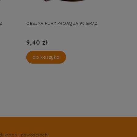
Z
OBEJMA RURY PROAQUA 90 BRĄZ
OBEJMA 
9,40 zł
10,99 
do koszyka
do k
duktach i nowościach!