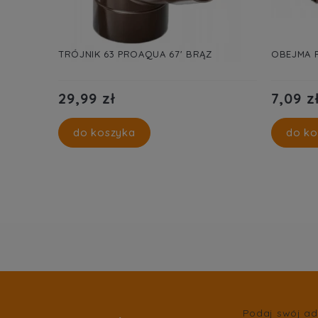
TRÓJNIK 63 PROAQUA 67' BRĄZ
OBEJMA 
29,99 zł
7,09 z
do koszyka
do ko
Podaj swój ad