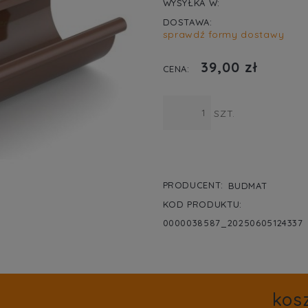
WYSYŁKA W:
DOSTAWA:
sprawdź formy dostawy
CENA NIE ZA
39,00 zł
KOSZTÓW PŁA
CENA:
SZT.
PRODUCENT:
BUDMAT
KOD PRODUKTU:
0000038587_20250605124337
kos