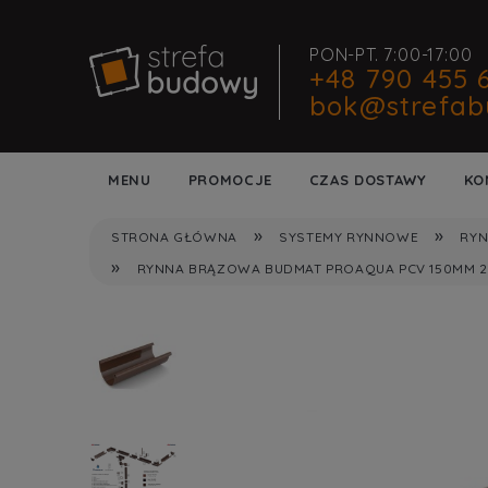
PON-PT. 7:00-17:00
+48 790 455 
bok@strefab
MENU
PROMOCJE
CZAS DOSTAWY
KO
»
»
STRONA GŁÓWNA
SYSTEMY RYNNOWE
RYN
»
RYNNA BRĄZOWA BUDMAT PROAQUA PCV 150MM 