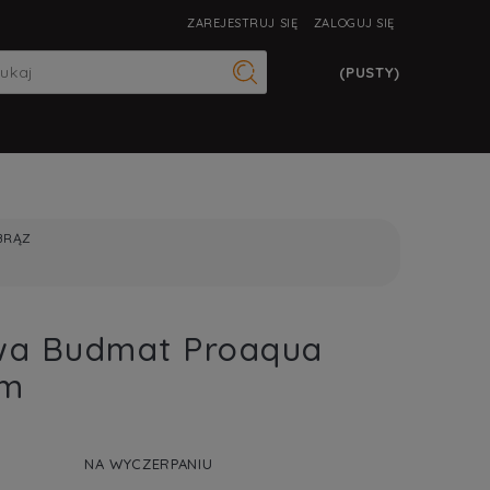
ZAREJESTRUJ SIĘ
ZALOGUJ SIĘ
(PUSTY)
BRĄZ
wa Budmat Proaqua
2m
NA WYCZERPANIU