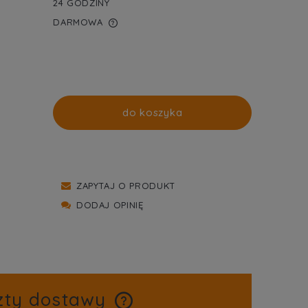
24 GODZINY
DARMOWA
WIERA EWENTUALNYCH
TNOŚCI
do koszyka
ZAPYTAJ O PRODUKT
DODAJ OPINIĘ
zty dostawy