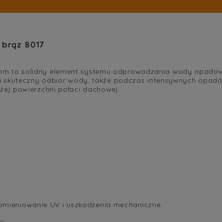
brąz 8017
m to solidny element systemu odprowadzania wody opadow
a skuteczny odbiór wody, także podczas intensywnych opadó
ej powierzchni połaci dachowej.
omieniowanie UV i uszkodzenia mechaniczne
ze