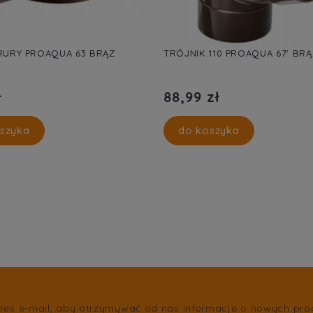
RURY PROAQUA 63 BRĄZ
TRÓJNIK 110 PROAQUA 67' BRĄ
ł
88,99 zł
szyka
do koszyka
res e-mail, aby otrzymywać od nas informacje o nowych pro