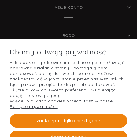
MOJE KONTO
RODO
Dbamy o Twoją prywatność
Pliki cookies i pokrewne im technologie umożliwiają
POMOC
poprawne działanie strony i pomagają nam
dostosować ofertę do Twoich potrzeb. Możesz
zaakceptować wykorzystanie przez nas wszystkich
tych plików i przejść do sklepu lub dostosować
użycie plików do swoich preferencji, wybierając
O NAS
opcję "Dostosuj zgody".
Więcej o plikach cookies przeczytasz w naszej
Polityce prywatności.
PŁATNOŚCI I DOSTAWA
zaakceptuj tylko niezbędne